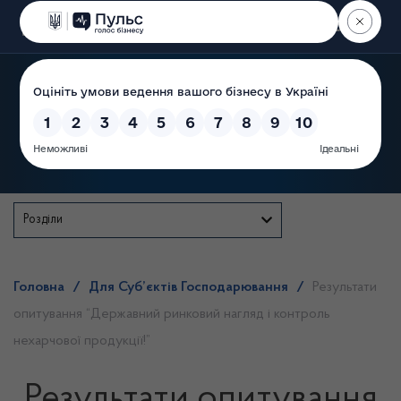
Пошук
Державна служба
Розділи
Головна
/
Для Суб’єктів Господарювання
/
Результати
опитування “Державний ринковий нагляд і контроль
нехарчової продукції!”
Результати опитування