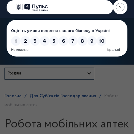
Пошук
Державна служба
Розділи
Головна
/
Для Суб’єктів Господарювання
/
Робота
мобільних аптек
Робота мобільних аптек