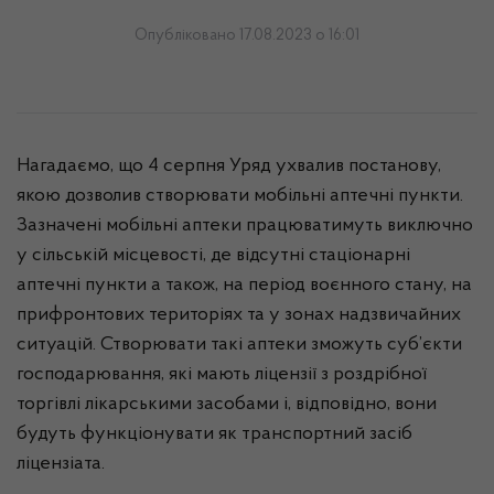
Опубліковано 17.08.2023 о 16:01
Нагадаємо, що 4 серпня Уряд ухвалив постанову,
якою дозволив створювати мобільні аптечні пункти.
Зазначені мобільні аптеки працюватимуть виключно
у сільській місцевості, де відсутні стаціонарні
аптечні пункти а також, на період воєнного стану, на
прифронтових територіях та у зонах надзвичайних
ситуацій. Створювати такі аптеки зможуть суб’єкти
господарювання, які мають ліцензії з роздрібної
торгівлі лікарськими засобами і, відповідно, вони
будуть функціонувати як транспортний засіб
ліцензіата.