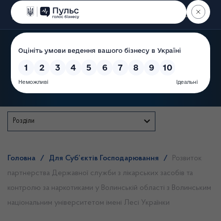
Пошук
Державна служба
Розділи
Головна
/
Для Суб’єктів Господарювання
/
Розвиток
партнерства Державної служби з лікарських засобів та
контролю за наркотиками у Волинській області з Волинським
національним університетом імені Лесі Українки