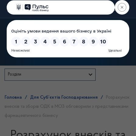
Пошук
Державна служба
Розділи
Головна
/
Для Суб’єктів Господарювання
/
Розрахунок
внесків та зборів ОДК в МОЗ обговорили з представниками
фармацевтичного бізнесу
Розрахунок внесків та