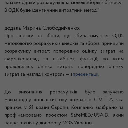
нам методики розрахунків та моделі зборів з бізнесу.
В ОДК буде ідентичний витратний метод.”
додала Марина Слободніченко.
Про внески та збори, що збиратимуться ОДК;
методологію розрахунків внесків та зборів; принципи
розрахунку витрат; попередню оцінку витрат на
фармаконагляд та е-кабінет; функції, по яким
проводилась оцінка витрат; попередню оцінку
витрат за нагляд і контроль — в
презентації
.
До виконання розрахунків було залучено
міжнародну консалтингову компанію CIVITTA, яка
працює у 21 країні Європи. Компанію відібрано та
профінансовано проєктом SafeMED/USAID, який
надає технічну допомогу МОЗ України.