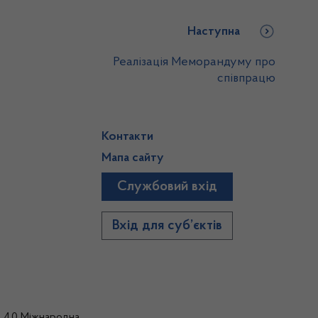
Наступна
Реалізація Меморандуму про
співпрацю
Контакти
Мапа сайту
Службовий вхід
)
Вхід для суб’єктів
а 4.0 Міжнародна