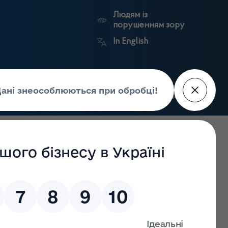
Людям із
порушенням зору
In English
Пошук
рес-центр
Контакти
Антикорупційний
ьких
Ринковий
Державні
портал
а
нагляд
реєстри
Держлікслужби
ласної державної адміністації.