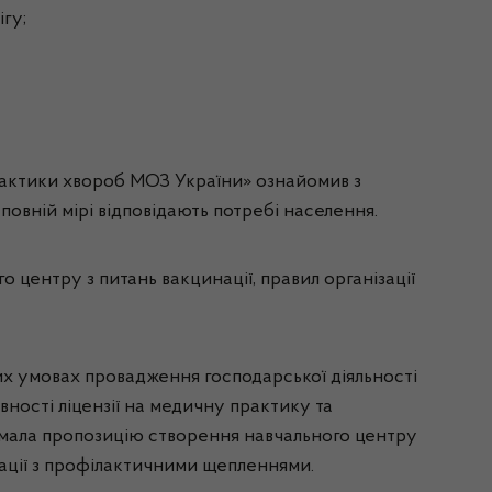
гу;
лактики хвороб МОЗ України» ознайомив з
 повній мірі відповідають потребі населення.
о центру з питань вакцинації, правил організації
их умовах провадження господарської діяльності
ності ліцензії на медичну практику та
имала пропозицію створення навчального центру
уації з профілактичними щепленнями.