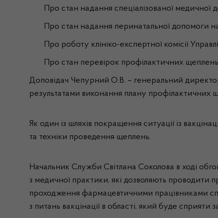
Про стан надання спеціалізованої медичної 
Про стан надання перинатальної допомоги н
Про роботу клініко-експертної комісії Управл
Про стан перевірок профілактичних щеплень 
Доповідач Чепурний О.В. – генеральний директо
результатами виконання плану профілактичних щепл
Як один із шляхів покращення ситуації із вакціна
та техніки проведення щеплень.
Начальник Служби Світлана Соколова в ході обго
з медичної практики, які дозволяють проводити п
проходження фармацевтичними працівниками спец
з питань вакцінації в області, який буде сприят