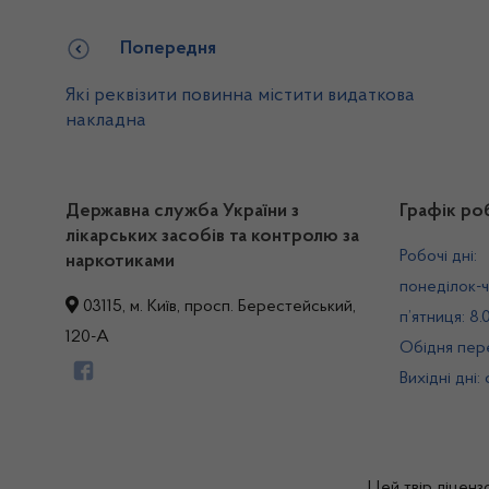
Попередня
Які реквізити повинна містити видаткова
накладна
Державна служба України з
Графік ро
лікарських засобів та контролю за
Робочі дні:
наркотиками
понеділок-ч
03115, м. Київ, просп. Берестейський,
п’ятниця: 8.
120-А
Обідня пере
Вихідні дні:
Цей твір ліценз