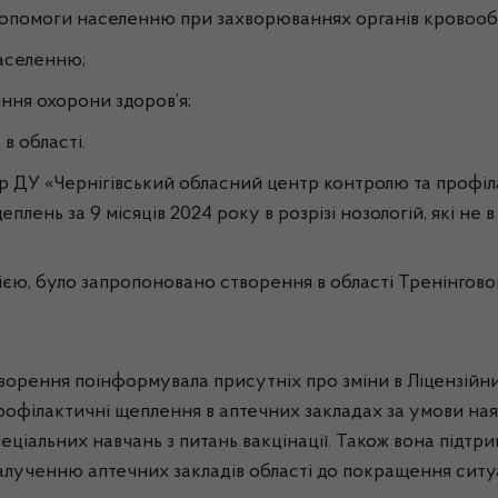
допомоги населенню при захворюваннях органів кровообі
аселенню;
іння охорони здоров’я;
в області.
р ДУ «Чернігівський обласний центр контролю та профі
ень за 9 місяців 2024 року в розрізі нозологій, які не в
цією, було запропоновано створення в області Тренінговог
ворення поінформувала присутніх про зміни в Ліцензійн
рофілактичні щеплення в аптечних закладах за умови наяв
іальних навчань з питань вакцінації. Також вона підтр
и залученню аптечних закладів області до покращення сит