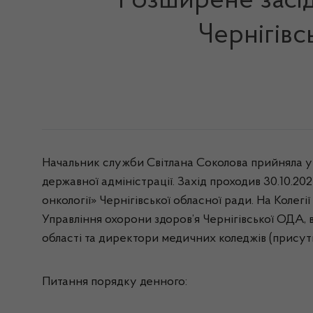
Розширене засід
Чернігівс
Начальник служби Світлана Соколова прийняла уч
державної адміністрації. Захід проходив 30.10.2024
онкології» Чернігівської обласної ради. На Колегі
Управління охорони здоров’я Чернігівської ОДА, в
області та директори медичних коледжів (присутні
Питання порядку денного: