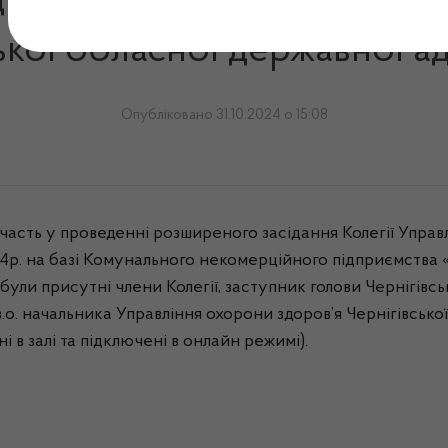
ання Колегії Управління 
ької обласної державної адм
Опубліковано 31.10.2024 о 15:08
асть у проведенні розширеного засідання Колегії Управлі
р. на базі К
омунального некомерційного підприємства
«
ї були присутні члени Колегії, заступник голови Чернігівс
.о. начальника Управління охорони здоров’я Чернігівської
 в залі та підключені в онлайн режимі).