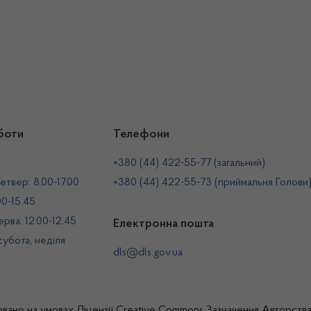
боти
Телефони
+380 (44) 422-55-77 (загальний)
етвер: 8.00-17.00
+380 (44) 422-55-73 (приймальня Голови
00-15.45
рва: 12.00-12.45
Електронна пошта
 субота, неділя
dls@dls.gov.ua
овано на умовах
Ліцензії Creative Commons Зазначення Авторств