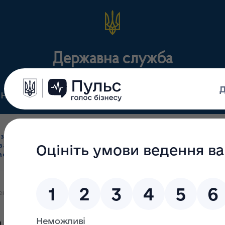
Державна служба
Нормативні документи
Для громадськості
П
Ліцензування
здрібна торгівля
Державний
виробництва лікарс
засобами, імпорт
нагляд
засобів, крові т
асобів (крім АФІ)
(контроль)
сертифікація
не засідання Колегії Управління охорони здоров’я Чернігівської об