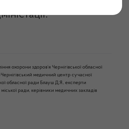
охорони здоров’я
іністації.
ння охорони здоров’я Чернігівської обласної
Чернігівський медичний центр сучасної
ької обласної ради Блауш Д.Я., експерти
 міської ради, керівники медичних закладів