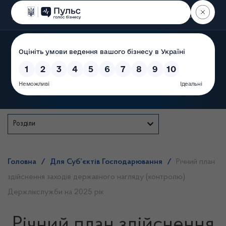
Пошук
Державна служба
Розділи
Головна
/
Для Суб’єктів Господарювання
/
Річний план
здійснення заходів державного нагляду (контролю)
Держлікслужби на 2025 рік
Річний план здійснення