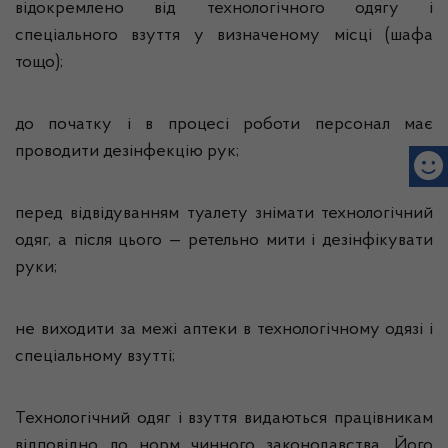
відокремлено від технологічного одягу і
спеціального взуття у визначеному місці (шафа
тощо);
до початку і в процесі роботи персонал має
проводити дез­інфекцію рук;
перед відвідуванням туалету знімати технологічний
одяг, а після цього — ретельно мити і дезінфікувати
руки;
не виходити за межі аптеки в технологічному одязі і
спеціальному взутті;
Технологічний одяг і взуття видаються працівникам
відповідно до норм чинного законодавства. Його