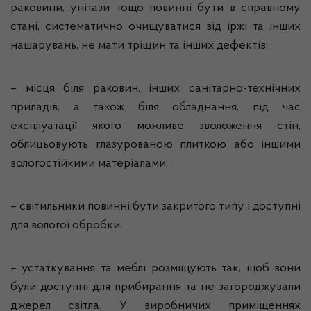
раковини, унітази тощо повинні бути в справному
стані, систематично очищуватися від іржі та інших
нашарувань, не мати тріщин та інших дефектів;
– місця біля раковин, інших санітарно-технічних
приладів, а також біля обладнання, під час
експлуатації якого можливе зволоження стін,
облицьовують глазурованою плиткою або іншими
вологостійкими матеріалами;
– світильники повинні бути закритого типу і доступні
для вологої обробки;
– устаткування та меблі розміщують так, щоб вони
були доступні для прибирання та не загороджували
джерел світла. У виробничих приміщеннях