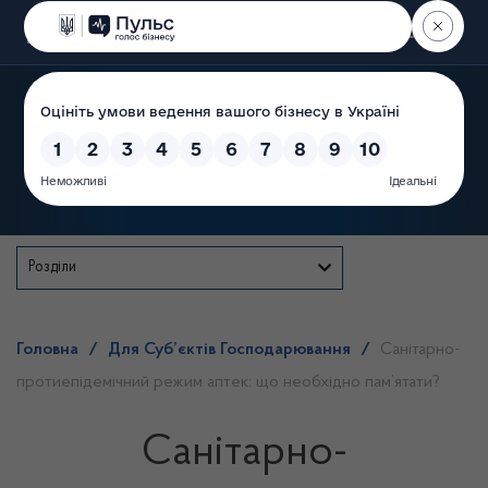
Пошук
Державна служба
Розділи
Головна
/
Для Суб’єктів Господарювання
/
Санітарно-
протиепідемічний режим аптек: що необхідно пам’ятати?
Санітарно-