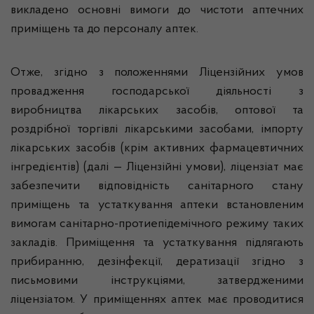
викладено основні вимоги до чистоти аптечних
приміщень та до персоналу аптек.
Отже, згідно з положеннями Ліцензійних умов
провадження господарської діяльності з
виробництва лікарських засобів, оптової та
роздрібної торгівлі лікарськими засобами, імпорту
лікарських засобів (крім активних фармацевтичних
інгредієнтів) (далі — Ліцензійні умови), ліцензіат має
забезпечити відповідність санітарного стану
приміщень та устаткування аптеки встановленим
вимогам санітарно-протиепідемічного режиму таких
закладів. Приміщення та устаткування підлягають
прибиранню, дез­інфекції, дератизації згідно з
письмовими інструкціями, затвердженими
ліцензіатом. У приміщеннях аптек має проводитися