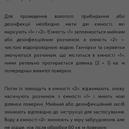
Для проведення вологого прибирання або
дезінфекції необхідно мати дві ємності, які
маркують «1» і «2». Ємність «1» заповнюється мийним
або дезінфекційним розчином, а ємність «2» —
чистою водопровідною водою. Ганчірки та серветки
змочуються розчином, що міститься в ємності «1»,
ними ретельно протирається ділянка (2 + 1) кв. м
попередньо вимитої поверхні.
Потім їх полощуть в ємності «2», віджимають, знову
насичують розчином з ємності «1» і миють нові
ділянки поверхні. Мийний або дезінфекційний засіб
змінюють відповідно до інструкції для застосування.
Воду в ємності «2» змінюють у міру забруднення, але
не рідше, ніж після обробки 60 кв. м поверхні.