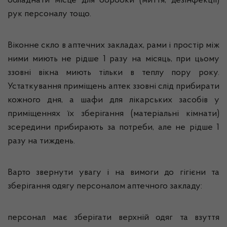
обладнати місце для обробки (миття, дезінфекції)
рук персоналу тощо.
Віконне скло в аптечних закладах, рами і простір між
ними миють не рідше 1 разу на місяць, при цьому
ззовні вікна миють тільки в теплу пору року.
Устаткування приміщень аптек ззовні слід прибирати
кожного дня, а шафи для лікарських засобів у
приміщеннях їх зберігання (матеріальні кімнати)
зсередини прибирають за потреби, але не рідше 1
разу на тиждень.
Варто звернути увагу і на вимоги до гігієни та
зберігання одягу персоналом аптечного закладу:
персонал має зберігати верхній одяг та взуття