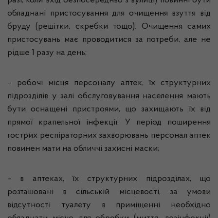
разі, коли вхід безпосередньо з вулиці) повинні бути
обладнані пристосування для очищення взуття від
бруду (решітки, скребки тощо). Очищення самих
пристосувань має проводитися за потреби, але не
рідше 1 разу на день;
– робочі місця персоналу аптек, їх структурних
підрозділів у залі обслуговування населення мають
бути оснащені пристроя­ми, що захищають їх від
прямої крапельної інфекції. У період поширення
гострих респіраторних захворювань персонал аптек
повинен мати на обличчі захисні маски;
– в аптеках, їх структурних підрозділах, що
розташовані в сільській місцевості, за умови
відсутності туалету в приміщенні необхідно