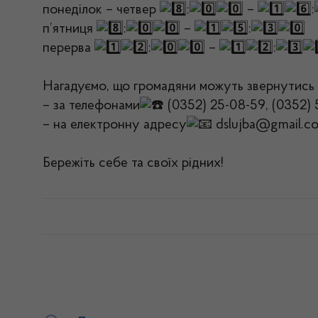
понеділок – четвер
:
–
:
п’ятниця
:
–
:
перерва
:
–
:
Нагадуємо, що громадяни можуть звернутись д
– за телефонами
(0352) 25-08-59, (0352) 
– на електронну адресу
dslujba@gmail.c
Бережіть себе та своїх рідних!