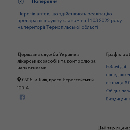
Попередня
Перелік аптек, що здійснюють реалізацію
препаратів інсуліну станом на 14.03.2022 року
на території Тернопільської області
Державна служба України з
Графік ро
лікарських засобів та контролю за
Робочі дні:
наркотиками
понеділок-ч
03115, м. Київ, просп. Берестейський,
п’ятниця: 8.
120-А
Обідня пере
Вихідні дні:
Цей твір ліценз