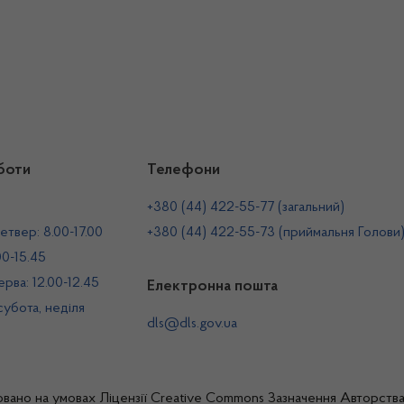
боти
Телефони
+380 (44) 422-55-77 (загальний)
етвер: 8.00-17.00
+380 (44) 422-55-73 (приймальня Голови
00-15.45
рва: 12.00-12.45
Електронна пошта
 субота, неділя
dls@dls.gov.ua
овано на умовах
Ліцензії Creative Commons Зазначення Авторств