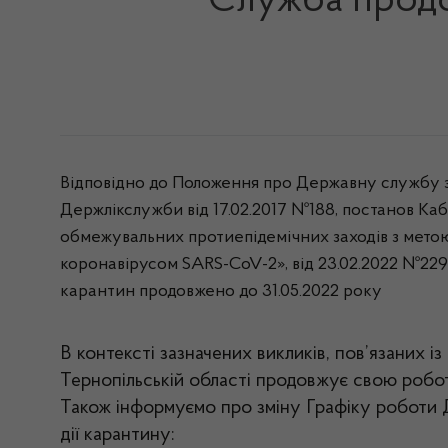
Служба продо
Відповідно до Положення про Державну службу з 
Держлікслужби від 17.02.2017 №188, постанов Ка
обмежувальних протиепідемічних заходів з мето
коронавірусом SARS-CoV-2», від 23.02.2022 №229 
карантин продовжено до 31.05.2022 року
В контексті зазначених викликів, пов’язаних 
Тернопільській області продовжує свою робот
Також інформуємо про зміну Графіку роботи Д
дії карантину: