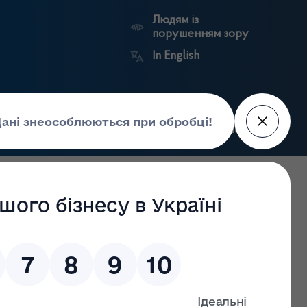
Людям із
порушенням зору
In English
Пошук
рес-центр
Контакти
Антикорупційний
ьких
Ринковий
Державні
портал
а
нагляд
реєстри
Держлікслужби