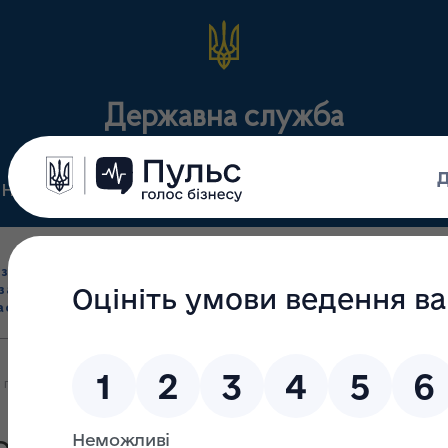
Державна служба
Нормативні документи
Для громадськості
П
Ліцензування
здрібна торгівля
Державний
виробництва лікарс
засобами, імпорт
нагляд
засобів, крові т
асобів (крім АФІ)
(контроль)
сертифікація
продовжує свою роботу в умовах карантину!