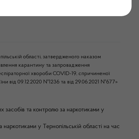
ах карантину!
ільській області, затвердженого наказом
новлення карантину та запровадження
еспіраторної хвороби COVID-19, спричиненої
ни від 09.12.2020 №1236 та від 29.06.2021 №677»
их засобів та контролю за наркотиками у
 наркотиками у Тернопільській області на час