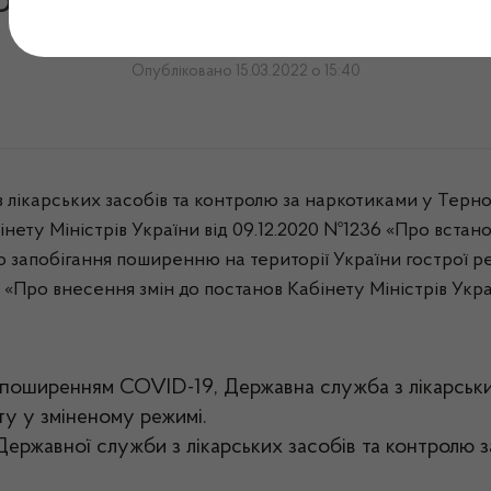
вжує свою роботу в умов
Опубліковано 15.03.2022 о 15:40
лікарських засобів та контролю за наркотиками у Терноп
бінету Міністрів України від 09.12.2020 №1236 «Про вста
ю запобігання поширенню на території України гострої р
«Про внесення змін до постанов Кабінету Міністрів Украї
із поширенням COVID-19, Державна служба з лікарськ
у у зміненому режимі.
ержавної служби з лікарських засобів та контролю за