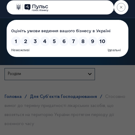
Пошук
Державна служба
Розділи
Головна
/
Для Суб’єктів Господарювання
/
Стосовно
вимог до терміну придатності лікарських засобів, що
ввозяться на територію України протягом періоду дії
воєнного часу