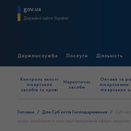
gov.ua
Державні сайти України
Держлікслужба
Послуги
Діяльність
Контроль якості
Оптова та ро
Наркотичні
лікарських
лікарськими 
засоби
засобів та крові
лікарських з
Головна
/
Для Суб’єктів Господарювання
/
Суб’єкт
щодо особливості атестації працівників сфери охорони 