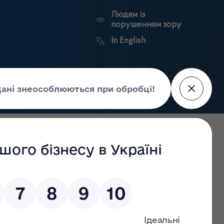
Людям із
порушенням зору
In English
Пошук
рес-центр
Контакти
Антикорупційний
ьких
Ринковий
Державні
портал
а
нагляд
реєстри
Держлікслужби
ів, оптову та роздрібну торгівлю лікарськими засобами