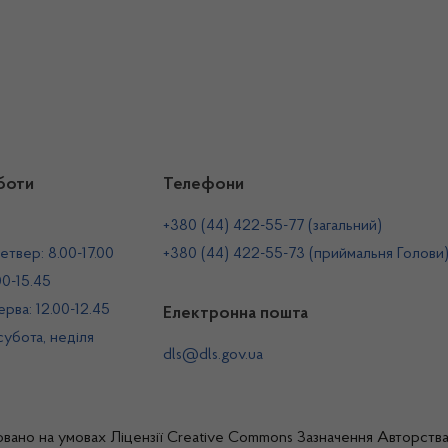
боти
Телефони
+380 (44) 422-55-77 (загальний)
етвер: 8.00-17.00
+380 (44) 422-55-73 (приймальня Голови
00-15.45
рва: 12.00-12.45
Електронна пошта
 субота, неділя
dls@dls.gov.ua
овано на умовах
Ліцензії Creative Commons Зазначення Авторств