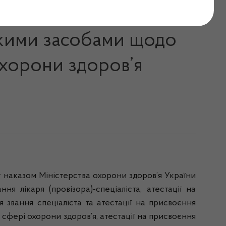
робництво лікарських
ськими засобами щодо
охорони здоров’я
 наказом Міністерства охорони здоров’я України
я лікаря (провізора)-спеціаліста, атестації на
я звання спеціаліста та атестації на присвоєння
сфері охорони здоров’я, атестації на присвоєння