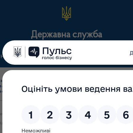
Державна служба
Нормативні документи
Для громадськості
П
Ліцензування
здрібна торгівля
Державний
виробництва лікарс
засобами, імпорт
нагляд
засобів, крові т
асобів (крім АФІ)
(контроль)
сертифікація
ам господарювання, які здійснюють виробництво лікарських засоб
здоров’я