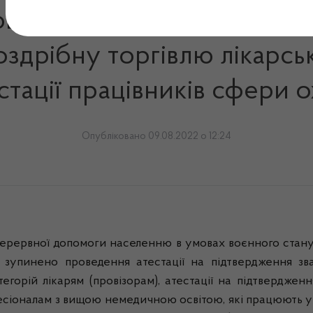
вання, які здійснюють ви
роздрібну торгівлю лікар
стації працівників сфери 
Опубліковано 09.08.2022 о 12:24
ерервної допомоги населенню в умовах воєнного стану
упинено проведення атестації на підтвердження званн
егорій лікарям (провізорам), атестації на підтвердженн
есіоналам з вищою немедичною освітою, які працюють у 