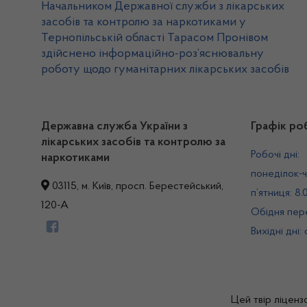
Начальником Державної служби з лікарських
засобів та контролю за наркотиками у
Тернопільській області Тарасом Пронівом
здійснено інформаційно-роз’яснювальну
роботу щодо гуманітарних лікарських засобів
Державна служба України з
Графік ро
лікарських засобів та контролю за
Робочі дні:
наркотиками
понеділок-ч
03115, м. Київ, просп. Берестейський,
п’ятниця: 8.
120-А
Обідня пере
Вихідні дні:
Цей твір ліценз