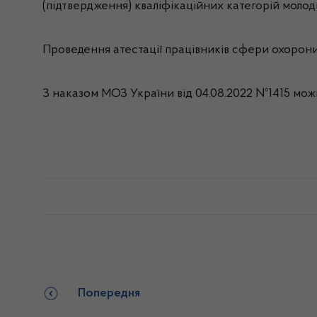
(підтвердження) кваліфікаційних категорій моло
Проведення атестації працівників сфери охорони 
З наказом МОЗ України від 04.08.2022 №1415 мо
Попередня