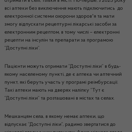
отримати в селі, тільки в місті. По-перше, з 2023 року
всі аптеки без виключення мають підключитись до
електронної системи охорони здоровʼя та мати
змогу відпускати рецептурні лікарські засоби за
електронним рецептом, в тому числі – електронні
рецепти на інсулін та препарати за програмою
“Доступні ліки”.
Пацієнти можуть отримати “Доступні ліки” в будь-
якому населеному пункті, де є аптека чи аптечний
пункт, які беруть участь у програмі реімбурсації.
Такі аптеки мають на дверях наліпку “Тут є
“Доступні ліки” та розташовані в містах та селах.
Мешканцям села, в якому немає аптеки, що
відпускає “Доступні ліки”, радимо звертатися до