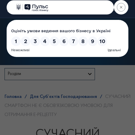
Пошук
Державна служба
Розділи
Головна
/
Для Суб’єктів Господарювання
/
СУЧАСНИЙ
СМАРТФОН НЕ Є ОБОВ’ЯЗКОВОЮ УМОВОЮ ДЛЯ
ОТРИМАННЯ Е-РЕЦЕПТУ
СУЧАСНИЙ