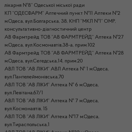
лікарня №8” Одеської міської ради
КП “ОДЕСФАРМ” Аптечний пункт №11 Аптеки №2
м.Одеса, вул.Болгарська, 38, КНП “МКЛ №1” ОМР,
консультативно-діагностичний центр
АВ Фармтрейд ТОВ “АВ ФАРМТРЕЙД” Аптека №27
м.Одеса, вул.Космонавтів,38-а, прим.102
АВ Фармтрейд ТОВ “АВ ФАРМТРЕЙД” Аптека №28
м.Одеса, вул.Сегедська,14, прим.20
АВЛ ТОВ “АВ ЛІКИ” АВЛ Аптека № 1 м.Одеса,
вул.Пантелеймонівська,70
АВЛ ТОВ “АВ ЛІКИ” Аптека № 6 м.Одеса,
вул.Левітана,67/1
АВЛ ТОВ “АВ ЛІКИ” Аптека № 7 м.Одеса,
вул.Космонавтів, 15
АВЛ ТОВ “АВ ЛІКИ” Аптека №17 м.Одеса,
вул.Тираспольська,1