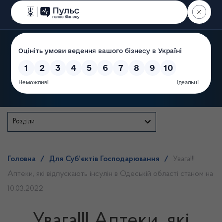
Пошук
Державна служба
Розділи
Головна
/
Для Суб’єктів Господарювання
/
Увага!!!
Аптеки, які відпускають інсулін в Одеській області станом на
10.03.2022
Увага!!! Аптеки, які