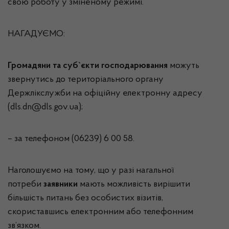
свою роботу у зміненому режимі.
НАГАДУЄМО:
Громадяни та суб`єкти господарювання
можуть
звернутись до територіального органу
Держлікслужби на офіційну електронну адресу
(dls.dn@dls.gov.ua);
– за телефоном (06239) 6 00 58.
Наголошуємо на тому, що у разі нагальної
потреби
заявники
мають можливість вирішити
більшість питань без особистих візитів,
скориставшись електронним або телефонним
зв’язком.