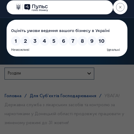
Пошук
Державна служба
Розділи
Головна
/
Для Суб’єктів Господарювання
/
УВАГА!
Державна служба з лікарських засобів та контролю за
наркотиками у Донецькій області продовжує працювати у
зміненому режимі до 31 жовтня!