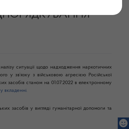
ПРОФІЛАКТИЧНИХ
ІДПОРЯДКУВАННЯ
аналізу ситуації щодо надходження наркотичних
ого у зв’язку з військовою агресією Російської
их засобів станом на 01.07.2022 в електронному
у вкладенні.
ких засобів у вигляді гуманітарної допомоги та