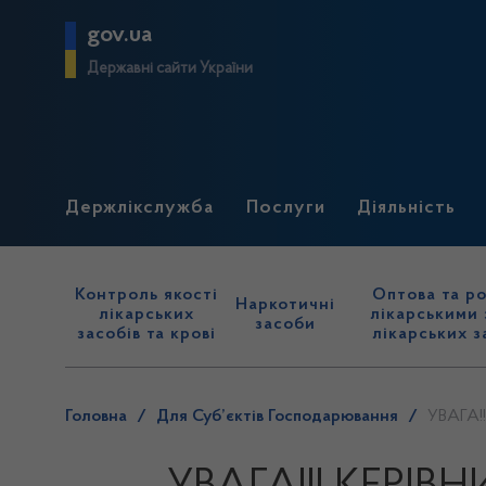
gov.ua
Державні сайти України
Держлікслужба
Послуги
Діяльність
Контроль якості
Оптова та ро
Наркотичні
лікарських
лікарськими 
засоби
засобів та крові
лікарських з
Головна
/
Для Суб’єктів Господарювання
/
УВАГА!