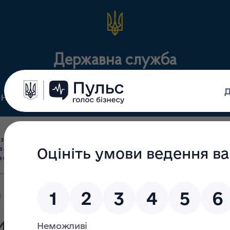
Державна служба
Нормативні документи
Для громадськості
П
Ліцензування
здрібна торгівля
Державний
виробництва лікарс
засобами, імпорт
нагляд
засобів, крові т
асобів (крім АФІ)
(контроль)
сертифікація
!! КЕРІВНИКАМ ЛІКУВАЛЬНО – ПРОФІЛАКТИЧНИХ ЗАКЛАДІВ