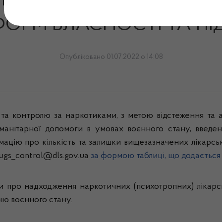
ВНИКАМ ЛІКУВАЛЬНО – 
 ФОРМ ВЛАСНОСТІ ТА П
Опубліковано 01.07.2022 о 14:08
 та контролю за наркотиками, з метою відстеження та 
уманітарної допомоги в умовах воєнного стану, введен
мацію про кількість та залишки вищезазначених лікарськ
rugs_control@dls.gov.ua
за формою таблиці, що додається 
и про надходження наркотичних (психотропних) лікарсь
ню воєнного стану.