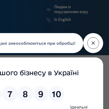
Людям із
порушенням зору
In English
Пошук
рес-центр
Контакти
Антикорупційний
ьких
Ринковий
Державні
портал
а
нагляд
реєстри
Держлікслужби
 УСІХ ФОРМ ВЛАСНОСТІ ТА ПІДПОРЯДКУВАННЯ