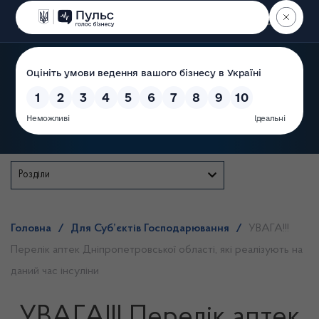
Пошук
Державна служба
Розділи
Головна
/
Для Суб’єктів Господарювання
/
УВАГА!!!
Перелік аптек Дніпропетровської області, які реалізують на
даний час інсуліни
УВАГА!!! Перелік аптек