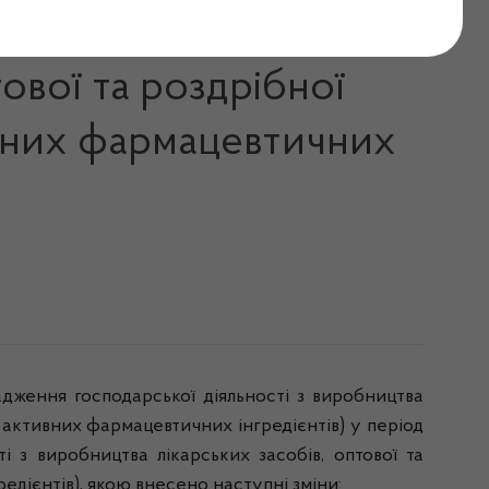
мов провадження
ової та роздрібної
тивних фармацевтичних
дження господарської діяльності з виробництва
ім активних фармацевтичних інгредієнтів) у період
і з виробництва лікарських засобів, оптової та
едієнтів), якою внесено наступні зміни: