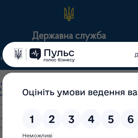
Державна служба
Нормативні документи
Для громадськості
П
Ліцензування
здрібна торгівля
Державний
виробництва лікарс
засобами, імпорт
нагляд
засобів, крові т
асобів (крім АФІ)
(контроль)
сертифікація
внесено зміни до Ліцензійних умов провадження господарської дія
х інгредієнтів)