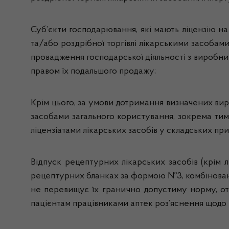
Суб’єкти господарювання, які мають ліцензію на
та/або роздрібної торгівлі лікарськими засобам
провадження господарської діяльності з виробниц
правом їх подальшого продажу;
Крім цього, за умови дотримання визначених ви
засобами загального користування, зокрема тим
ліцензіатами лікарських засобів у складських прим
Відпуск рецептурних лікарських засобів (крім л
рецептурних бланках за формою №3, комбінованих
не перевищує їх гранично допустиму норму, отр
пацієнтам працівниками аптек роз’яснення щодо н