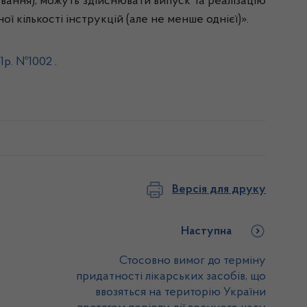
ування), можуть здійснювати випуск та реалізацію
ї кількості інструкцій (але не менше однієї)».
21р. №1002
.
Версія для друку
Наступна
Стосовно вимог до терміну
придатності лікарських засобів, що
ввозяться на територію України