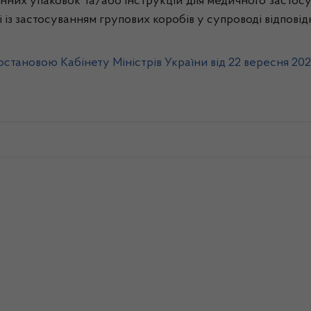
ринних упаковок та/або інструкцій для медичного застос
із застосуванням групових коробів у супроводі відповідно
остановою Кабінету Міністрів України від 22 вересня 20