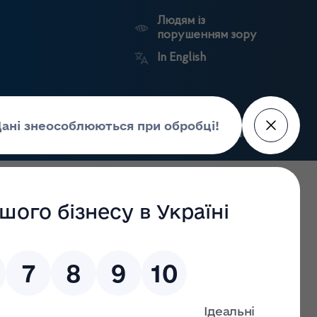
Людям із
порушенням зору
In English
Пошук
рес-центр
Контакти
Антикорупційний
ьких
Ринковий
Державні
портал
а
нагляд
реєстри
Держлікслужби
льності з виробництва, оптової та роздрібної торгівлі,