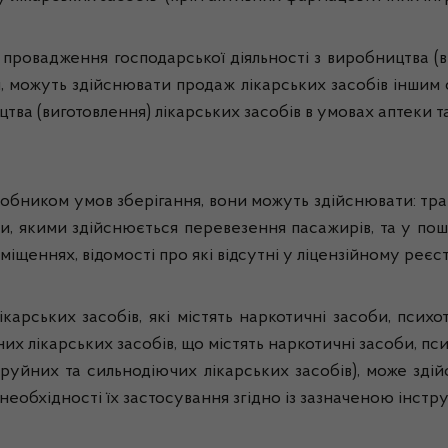
 провадження господарської діяльності з виробництва (в
и, можуть здійснювати продаж лікарських засобів іншим 
тва (виготовлення) лікарських засобів в умовах аптеки та
робником умов зберігання, вони можуть здійснювати:
тра
и, якими здійснюється перевезення пасажирів, та у пош
іщеннях, відомості про які відсутні у ліцензійному реєст
ікарських засобів, які містять наркотичні засоби, пси
 лікарських засобів, що містять наркотичні засоби, пси
уйних та сильнодіючих лікарських засобів), може зді
еобхідності їх застосування згідно із зазначеною інстр