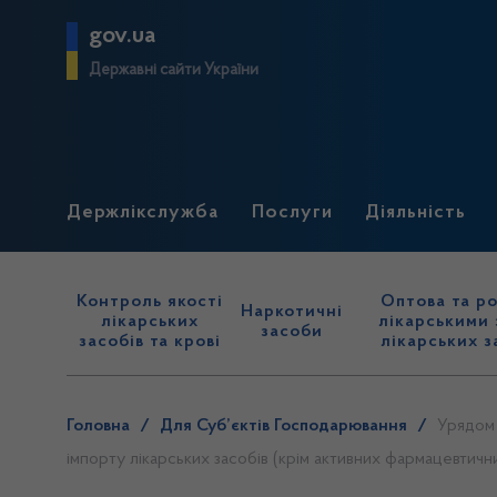
gov.ua
Державні сайти України
Держлікслужба
Послуги
Діяльність
Контроль якості
Оптова та ро
Наркотичні
лікарських
лікарськими 
засоби
засобів та крові
лікарських з
Головна
/
Для Суб’єктів Господарювання
/
Урядом 
імпорту лікарських засобів (крім активних фармацевтични