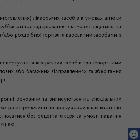
иготовлення) лікарських засобів в умовах аптеки
суб’єктам господарювання, які мають ліцензію на
/або роздрібної торгівлі лікарськими засобами, з
нспортування лікарських засобів транспортними
тових або багажних відправленнях та зберігання
рі.
хотропні речовини та виписуються на спеціальних
хотропні речовини чи прекурсори в кількості, що
йснюватися без рецепта лікаря за умови надання
укцією;