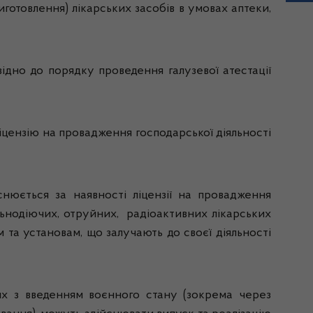
готовлення) лікарських засобів в умовах аптеки,
відно до порядку проведення галузевої атестації
ліцензію на провадження господарської діяльності
йснюється за наявності ліцензії на провадження
ильнодіючих, отруйних, радіоактивних лікарських
м та установам, що залучають до своєї діяльності
их з введенням воєнного стану (зокрема через