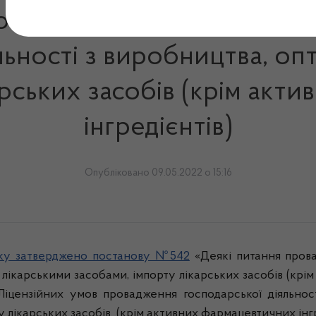
 зміни до Ліцензійних у
льності з виробництва, опт
карських засобів (крім ак
інгредієнтів)
Опубліковано 09.05.2022 о 15:16
оку затверджено постанову №542
«Деякі питання прова
лі лікарськими засобами, імпорту лікарських засобів (кр
Ліцензійних умов провадження господарської діяльност
ту лікарських засобів (крім активних фармацевтичних інгр