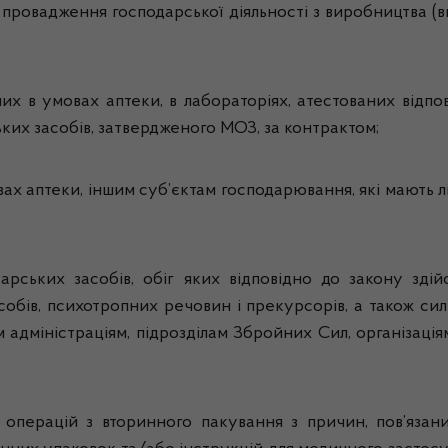
 провадження господарської діяльності з виробництва (ви
ених в умовах аптеки, в лабораторіях, атестованих відпо
ьких засобів, затвердженого МОЗ, за контрактом;
вах аптеки, іншим суб’єктам господарювання, які мають 
карських засобів, обіг яких відповідно до закону зді
асобів, психотропних речовин і прекурсорів, а також с
 адміністраціям, підрозділам Збройних Сил, організація
 операцій з вторинного пакування з причин, пов’язан