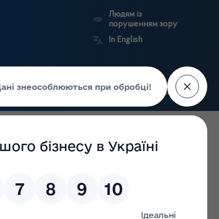
Людям із
порушенням зору
In English
Пошук
рес-центр
Контакти
Антикорупційний
ьких
Ринковий
Державні
портал
а
нагляд
реєстри
Держлікслужби
льності з виробництва, оптової та роздрібної торгівлі,