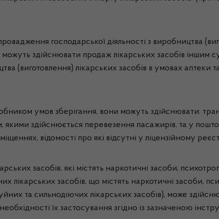
провадження господарської діяльності з виробництва (виг
, можуть здійснювати продаж лікарських засобів іншим с
тва (виготовлення) лікарських засобів в умовах аптеки та
робником умов зберігання, вони можуть здійснювати: тра
, якими здійснюється перевезення пасажирів, та у пошто
іщеннях, відомості про які відсутні у ліцензійному реєст
карських засобів, які містять наркотичні засоби, психотр
 лікарських засобів, що містять наркотичні засоби, пси
йних та сильнодіючих лікарських засобів), може здійсню
еобхідності їх застосування згідно із зазначеною інстр