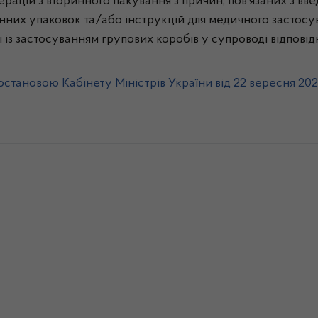
ерацій з вторинного пакування з причин, пов’язаних з вв
ринних упаковок та/або інструкцій для медичного застосу
із застосуванням групових коробів у супроводі відповідно
остановою Кабінету Міністрів України від 22 вересня 20