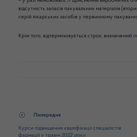
– у разі неможливості здійснення виробничих оп
відсутність запасів пакувальних матеріалів (вто
серій лікарських засобів у первинному пакуванні 
Крім того, відтерміновується строк, визначений
п
Попередня
Курси підвищення кваліфікації спеціалістів
фармації у травні 2022 року