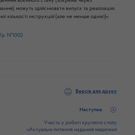
еденням воєнного стану (зокрема через
вання), можуть здійснювати випуск та реалізацію
ї кількості інструкцій (але не менше однієї)».
21р. №1002
.
Версія для друку
Наступна
Участь у роботі круглого столу
«Актуальні питання надання медичної