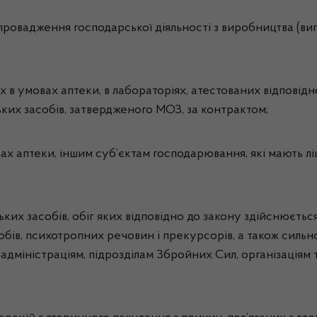
провадження господарської діяльності з виробництва (виг
их в умовах аптеки, в лабораторіях, атестованих відповід
ьких засобів, затвердженого МОЗ, за контрактом;
вах аптеки, іншим суб’єктам господарювання, які мають л
ьких засобів, обіг яких відповідно до закону здійснюєтьс
собів, психотропних речовин і прекурсорів, а також силь
адміністраціям, підрозділам Збройних Сил, організаціям 