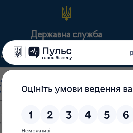
Державна служба
Нормативні документи
Для громадськості
П
Ліцензування
здрібна торгівля
Державний
виробництва лікарс
засобами, імпорт
нагляд
засобів, крові т
асобів (крім АФІ)
(контроль)
сертифікація
внесено зміни до Ліцензійних умов провадження господарської дія
х інгредієнтів)