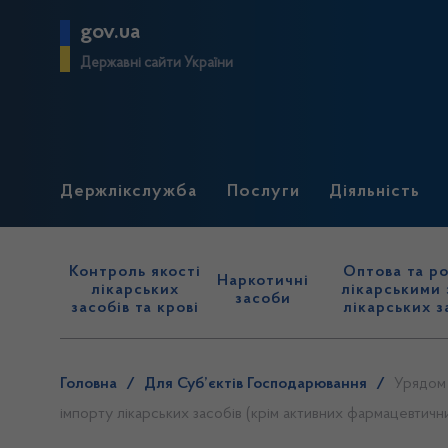
gov.ua
Державні сайти України
Держлікслужба
Послуги
Діяльність
Контроль якості
Оптова та ро
Наркотичні
лікарських
лікарськими 
засоби
засобів та крові
лікарських з
Головна
/
Для Суб’єктів Господарювання
/
Урядом 
імпорту лікарських засобів (крім активних фармацевтични