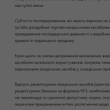
наступні зміни:
Суб’єкти господарювання, які мають ліцензію на 
та/або роздрібної торгівлі лікарськими засобами
провадження господарської діяльності з виробниц
правом їх подальшого продажу;
Крім цього, за умови дотримання визначених ви
засобами загального користування, зокрема тими
ліцензіатами лікарських засобів у складських прим
Відпуск рецептурних лікарських засобів (крім лі
рецептурних бланках за формою №3, комбінованих
не перевищує їх гранично допустиму норму, отру
пацієнтам працівниками аптек роз’яснення щодо н