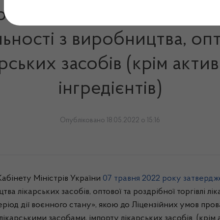
 зміни до Ліцензійних у
льності з виробництва, опт
карських засобів (крім ак
інгредієнтів)
Опубліковано 18.05.2022 о 15:16
Кабінету Міністрів України
07 травня 2022 року затвер
ва лікарських засобів, оптової та роздрібної торгівлі лі
еріод дії воєнного стану», якою до Ліцензійних умов про
лі лікарськими засобами, імпорту лікарських засобів (кр