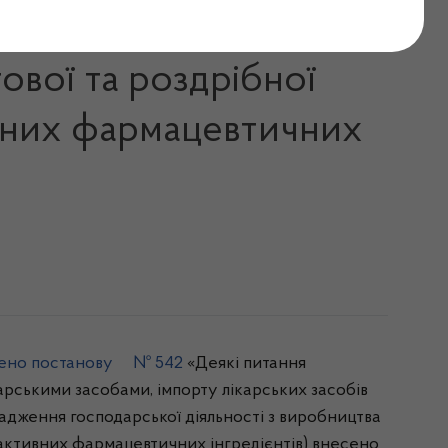
мов провадження
ової та роздрібної
тивних фармацевтичних
джено постанову № 542
«Деякі питання
карськими засобами, імпорту лікарських засобів
вадження господарської діяльності з виробництва
ім активних фармацевтичних інгредієнтів) внесено