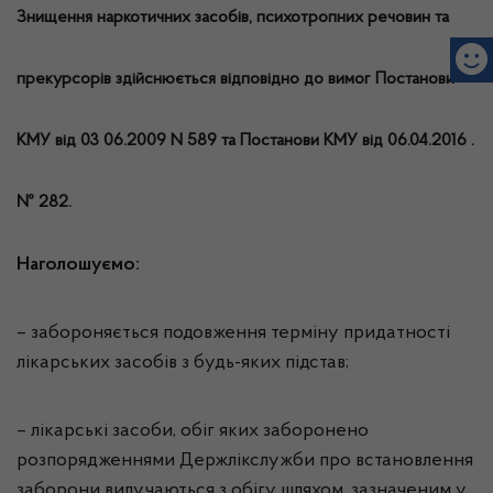
Знищення наркотичних засобів, психотропних речовин та
прекурсорів здійснюється відповідно до вимог Постанови
КМУ від 03 06.2009 N 589 та Постанови КМУ від 06.04.2016 .
№ 282.
Наголошуємо:
– забороняється подовження терміну придатності
лікарських засобів з будь-яких підстав;
– лікарські засоби, обіг яких заборонено
розпорядженнями Держлікслужби про встановлення
заборони вилучаються з обігу шляхом, зазначеним у