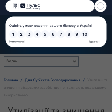
Пошук
Державна служба
Розділи
Головна
/
Для Суб’єктів Господарювання
/
Утилізації та
знищення лікарських засобів, що не підлягають подальшому
використанню
Утилізації та знищення