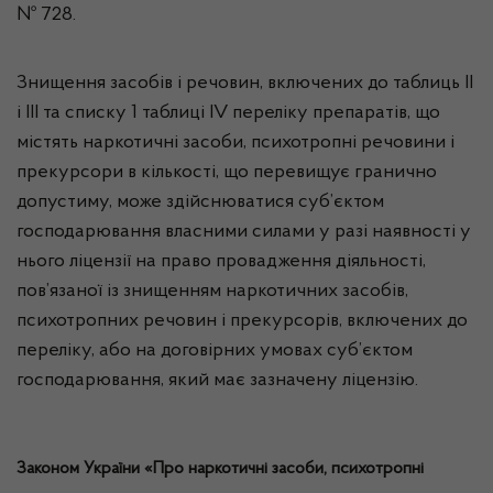
№ 728.
Знищення засобів і речовин, включених до таблиць II
і III та списку 1 таблиці IV переліку препаратів, що
містять наркотичні засоби, психотропні речовини і
прекурсори в кількості, що перевищує гранично
допустиму, може здійснюватися суб’єктом
господарювання власними силами у разі наявності у
нього ліцензії на право провадження діяльності,
пов’язаної із знищенням наркотичних засобів,
психотропних речовин і прекурсорів, включених до
переліку, або на договірних умовах суб’єктом
господарювання, який має зазначену ліцензію.
Законом України «Про наркотичні засоби, психотропні