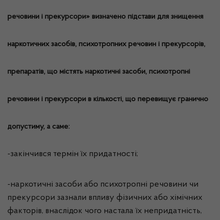
речовини і прекурсори» визначено підстави для знищення
наркотичних засобів, психотропних речовин і прекурсорів,
препаратів, що містять наркотичні засоби, психотропні
речовини і прекурсори в кількості, що перевищує гранично
допустиму, а саме:
-закінчився термін їх придатності;
-наркотичні засоби або психотропні речовини чи
прекурсори зазнали впливу фізичних або хімічних
факторів, внаслідок чого настала їх непридатність,