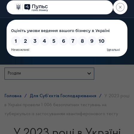
Пошук
Державна служба
Розділи
Головна
/
Для Суб’єктів Господарювання
/
У 2023 році
в Україні провели 1 006 безоплатних тестувань на
туберкульоз із застосуванням квантиферонового тесту
У 2023 році в Україні