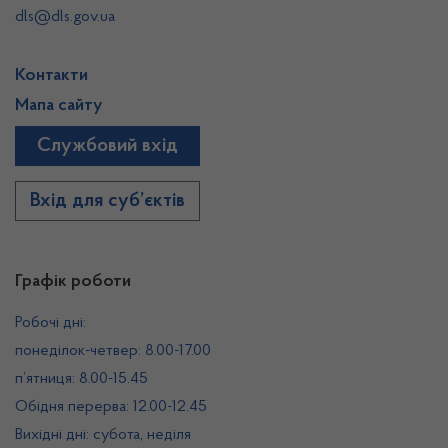
dls@dls.gov.ua
Контакти
Мапа сайту
Службовий вхід
Вхід для суб’єктів
Графік роботи
Робочі дні:
понеділок-четвер: 8.00-17.00
п’ятниця: 8.00-15.45
Обідня перерва: 12.00-12.45
Вихідні дні: субота, неділя