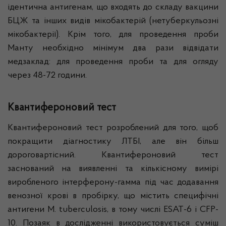
ідентична антигенам, що входять до складу вакцини
БЦЖ та інших видів мікобактерій (нетуберкульозні
мікобактерії). Крім того, для проведення проби
Манту необхідно мінімум два рази відвідати
медзаклад: для проведення проби та для огляду
через 48-72 години.
Квантифероновий тест
Квантифероновий тест розроблений для того, щоб
покращити діагностику ЛТБІ, але він більш
дороговартісний. Квантифероновий тест
заснований на виявленні та кількісному вимірі
виробленого інтерферону-гамма під час додавання
венозної крові в пробірку, що містить специфічні
антигени M. tuberculosis, в тому числі ESAT-6 і CFP-
10. Позаяк в дослідженні використовується суміш