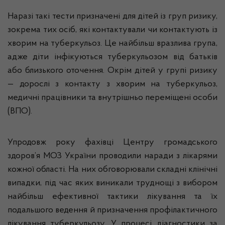
Наразі такі тести призначені для дітей із груп ризику,
зокрема тих осіб, які контактували чи контактують із
хворим на туберкульоз. Це найбільш вразлива група,
адже діти інфікуються туберкульозом від батьків
або близького оточення. Окрім дітей у групі ризику
— дорослі з контакту з хворим на туберкульоз,
медичні працівники та внутрішньо переміщені особи
(ВПО).
Упродовж року фахівці Центру громадського
здоров’я МОЗ України проводили наради з лікарями
кожної області. На них обговорювали складні клінічні
випадки, під час яких виникали труднощі з вибором
найбільш ефективної тактики лікування та їх
подальшого ведення й призначення профілактичного
лікування туберкульозу. У процесі діагностики за