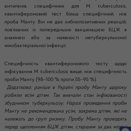
антигенів, специфічних для M. tuberculosis,
квантифероновий тест більш специфічний, ніж
проба Манту. Він не дає хибнопозитивних реакцій,
пов’язаних із попередньою вакцинацією БЦЖ в
анамнезі або за наявності нетуберкульозної
мікобактеріальної інфекції.
Специфічність квантиферонового тесту щодо
інфікування M. tuberculosis вище, ніж специфічність
проби Манту (98–100 % проти 55–95 %).
Додатково: раніше в Україні пробу Манту щороку
робили всім дітям. Так вивчали стан інфікованості
збудником туберкульозу. Наразі проведення проби
Манту не рекомендована усім, зокрема дітям, які не
належать до груп ризику. Пробу Манту проводять
перед щепленням БЦЖ дітям, старшим за два місяці