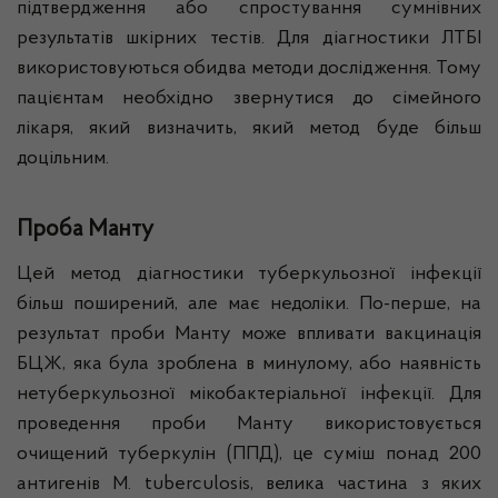
підтвердження або спростування сумнівних
результатів шкірних тестів. Для діагностики ЛТБІ
використовуються обидва методи дослідження. Тому
пацієнтам необхідно звернутися до сімейного
лікаря, який визначить, який метод буде більш
доцільним.
Проба Манту
Цей метод діагностики туберкульозної інфекції
більш поширений, але має недоліки. По-перше, на
результат проби Манту може впливати вакцинація
БЦЖ, яка була зроблена в минулому, або наявність
нетуберкульозної мікобактеріальної інфекції. Для
проведення проби Манту використовується
очищений туберкулін (ППД), це суміш понад 200
антигенів M. tuberculosis, велика частина з яких