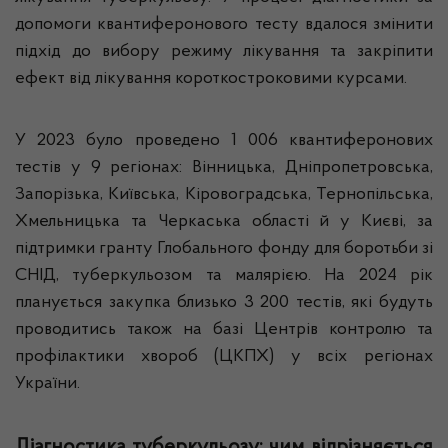
допомоги квантиферонового тесту вдалося змінити
підхід до вибору режиму лікування та закріпити
ефект від лікування короткостроковими курсами.
У 2023 було проведено 1 006 квантиферонових
тестів у 9 регіонах: Вінницька, Дніпропетровська,
Запорізька, Київська, Кіровоградська, Тернопільська,
Хмельницька та Черкаська області й у Києві, за
підтримки гранту Глобального фонду для боротьби зі
СНІД, туберкульозом та малярією. На 2024 рік
планується закупка близько 3 200 тестів, які будуть
проводитись також на базі Центрів контролю та
профілактики хвороб (ЦКПХ) у всіх регіонах
України.
Діагностика туберкульозу: чим відрізняється