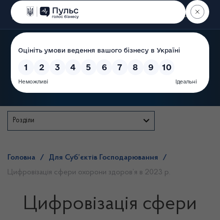
Пошук
Державна служба
Розділи
Головна
/
Для Суб’єктів Господарювання
/
Цифровізація сфери охорони здоров’я в 2023 р.
Цифровізація сфери