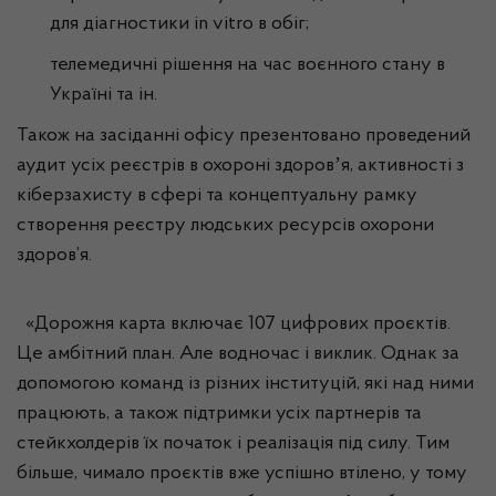
для діагностики in vitro в обіг;
телемедичні рішення на час воєнного стану в
Україні та ін.
Також на засіданні офісу презентовано проведений
аудит усіх реєстрів в охороні здоровʼя, активності з
кіберзахисту в сфері та концептуальну рамку
створення реєстру людських ресурсів охорони
здоров’я.
«Дорожня карта включає 107 цифрових проєктів.
Це амбітний план. Але водночас і виклик. Однак за
допомогою команд із різних інституцій, які над ними
працюють, а також підтримки усіх партнерів та
стейкхолдерів їх початок і реалізація під силу. Тим
більше, чимало проєктів вже успішно втілено, у тому