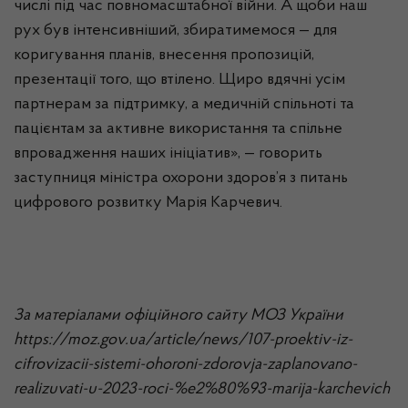
числі під час повномасштабної війни. А щоби наш
рух був інтенсивніший, збиратимемося — для
коригування планів, внесення пропозицій,
презентації того, що втілено. Щиро вдячні усім
партнерам за підтримку, а медичній спільноті та
пацієнтам за активне використання та спільне
впровадження наших ініціатив», — говорить
заступниця міністра охорони здоров’я з питань
цифрового розвитку Марія Карчевич.
За матеріалами офіційного сайту МОЗ України
https://moz.gov.ua/article/news/107-proektiv-iz-
cifrovizacii-sistemi-ohoroni-zdorovja-zaplanovano-
realizuvati-u-2023-roci-%e2%80%93-marija-karchevich