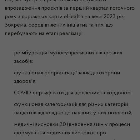
Під час зустрічі презентовано результати
впровадження проєктів за перший квартал поточного
року з дорожньої карти еHealth на весь 2023 рік.
Зокрема, серед втілених ініціатив та тих, що
перебувають на етапі реалізації:
реімбурсація імуносупресивних лікарських
засобів;
функціонал реорганізації закладів охорони
здоровʼя;
COVID-сертифікати для щеплених за кордоном;
функціонал категоризації для різних категорій
пацієнтів відповідно до наявних у них нозологій;
медичні висновки 2.0 (внесення змін у процеси
формування медичних висновків про