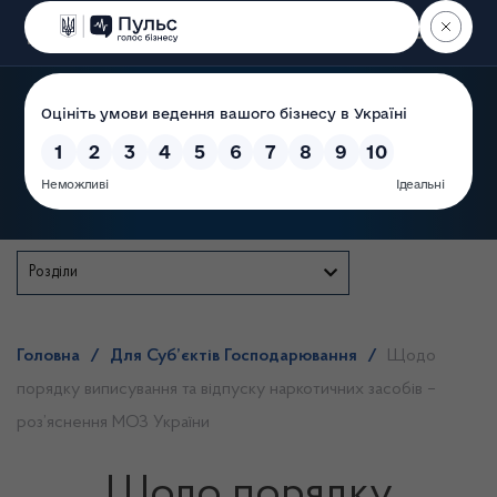
Пошук
Державна служба
Розділи
Головна
/
Для Суб’єктів Господарювання
/
Щодо
порядку виписування та відпуску наркотичних засобів –
роз’яснення МОЗ України
Щодо порядку