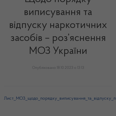
виписування та
відпуску наркотичних
засобів – роз’яснення
МОЗ України
Опубліковано 18.10.2023 о 13:13
Лист_МОЗ_щодо_порядку_виписування_та_відпуску_п