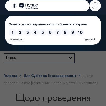
Пошук
Державна служба
Розділи
Головна
/
Для Суб’єктів Господарювання
/
Щодо
проведення профілактичних щеплень в аптечних закладах
Щодо проведення