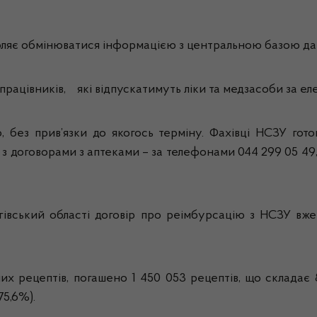
воляє обмінюватися інформацією з центральною базою да
ацівників, які відпускатимуть ліки та медзасоби за е
 без прив’язки до якогось терміну. Фахівці НСЗУ гот
 з договорами з аптеками – за телефонами 044 299 05 49,
івський області договір про реімбурсацію з НСЗУ вже
их рецептів, погашено 1 450 053 рецептів, що складає 
75,6%).