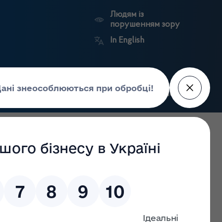
Людям із
порушенням зору
In English
Пошук
рес-центр
Контакти
Антикорупційний
ьких
Ринковий
Державні
портал
а
нагляд
реєстри
Держлікслужби