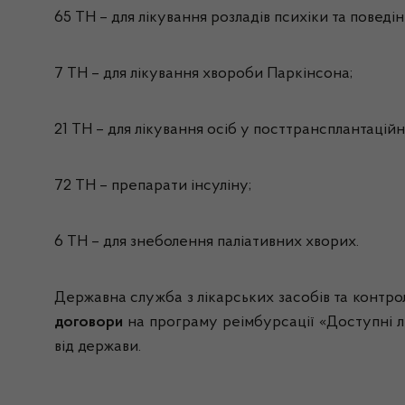
65 ТН – для лікування розладів психіки та поведінк
7 ТН – для лікування хвороби Паркінсона;
21 ТН – для лікування осіб у посттрансплантаційн
72 ТН – препарати інсуліну;
6 ТН – для знеболення паліативних хворих.
Державна служба з лікарських засобів та контро
договори
на програму реімбурсації «Доступні л
від держави.