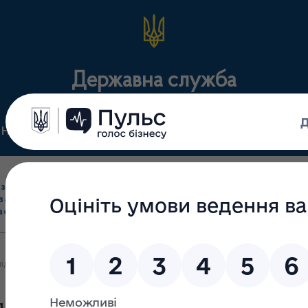
Державна служба
Нормативні документи
Для громадськості
П
Ліцензування
здрібна торгівля
Державний
виробництва лікарс
засобами, імпорт
нагляд
засобів, крові т
асобів (крім АФІ)
(контроль)
сертифікація
дключення до програми «Доступні ліки»