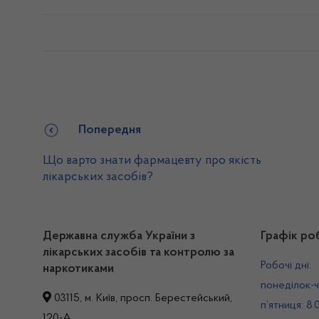
Попередня
Що варто знати фармацевту про якість
лікарських засобів?
Державна служба України з
Графік ро
лікарських засобів та контролю за
Робочі дні:
наркотиками
понеділок-ч
03115, м. Київ, просп. Берестейський,
п’ятниця: 8.
120-А