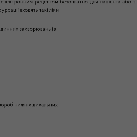
а електронним рецептом безоплатно для пацієнта або 
рсації входять такі ліки:
судинних захворювань (в
 хвороб нижніх дихальних