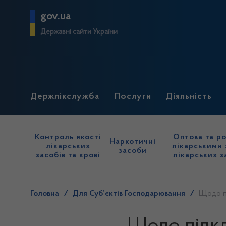
gov.ua
Державні сайти України
Держлікслужба
Послуги
Діяльність
Контроль якості
Оптова та ро
Наркотичні
лікарських
лікарськими 
засоби
засобів та крові
лікарських з
Головна
/
Для Суб’єктів Господарювання
/
Щодо пі