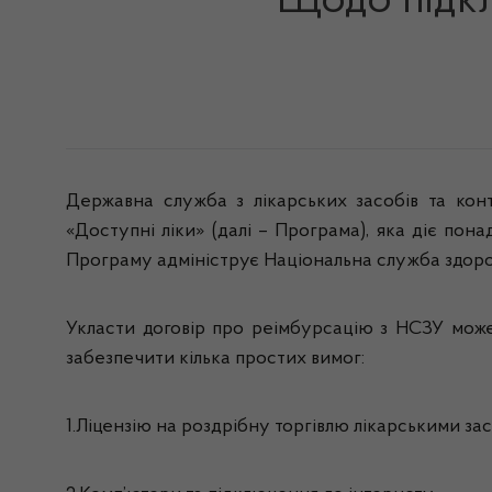
Щодо підкл
Державна служба з лікарських засобів та конт
«Доступні ліки» (далі – Програма), яка діє по
Програму адмініструє Національна служба здоров’
Укласти договір про реімбурсацію з НСЗУ може 
забезпечити кілька простих вимог:
1.Ліцензію на роздрібну торгівлю лікарськими за