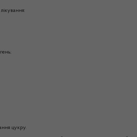
лікування:
гень;
ання цукру.