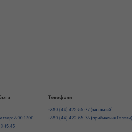
боти
Телефони
+380 (44) 422-55-77 (загальний)
етвер: 8.00-17.00
+380 (44) 422-55-73 (приймальня Голови
00-15.45