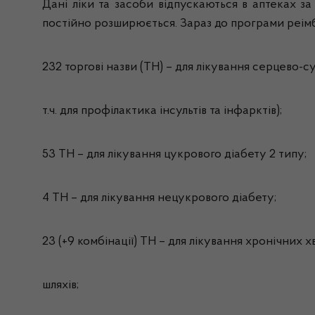
Дані ліки та засоби відпускаються в аптеках з
постійно розширюється. Зараз до програми реімбу
232 торгові назви (ТН) – для лікування серцево-
т.ч. для профілактика інсультів та інфарктів);
53 ТН – для лікування цукрового діабету 2 типу;
4 ТН – для лікування нецукрового діабету;
23 (+9 комбінації) ТН – для лікування хронічних
шляхів;