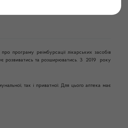
тупні ліки»
 про програму реімбурсації лікарських засобів
вжує розвиватись та розширюватись. З 2019 року
нальної, так і приватної. Для цього аптека має