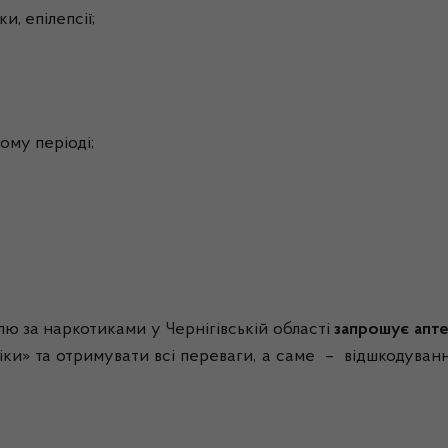
и, епілепсії;
ому періоді;
лю за наркотиками у Чернігівській області
запрошує апте
іки» та отримувати всі переваги, а саме – відшкодуванн