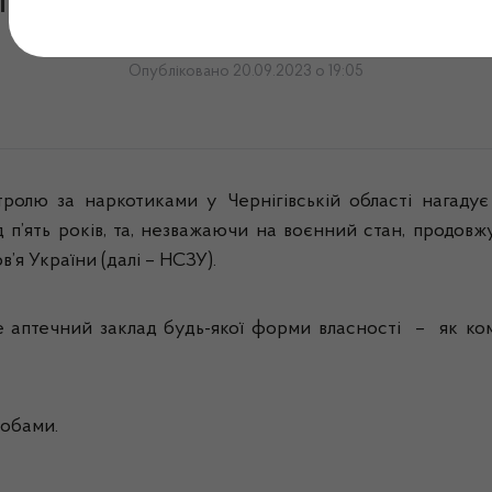
ючення до програми «Дос
Опубліковано 20.09.2023 о 19:05
ролю за наркотиками у Чернігівській області нагадує
над п’ять років, та, незважаючи на воєнний стан, продо
я України (далі – НСЗУ).
аптечний заклад будь-якої форми власності – як кому
собами.