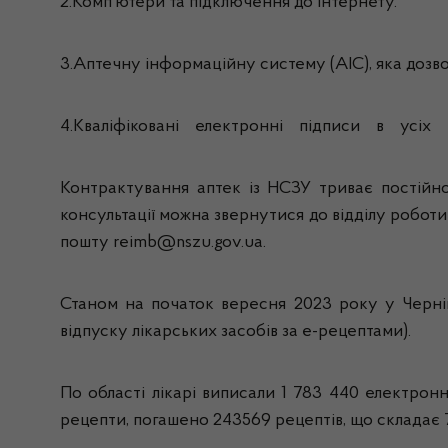
2.Комп’ютери та підключення до інтернету.
3.Аптечну інформаційну систему (АІС), яка доз
4.Кваліфіковані електронні підписи в усіх пр
Контрактування аптек із НСЗУ триває постійно,
консультації можна звернутися до відділу роботи
пошту reimb@nszu.gov.ua.
Станом на початок вересня 2023 року у Черніг
відпуску лікарських засобів за е-рецептами).
По області лікарі виписали 1 783 440 електронн
рецепти, погашено 243569 рецептів, що складає 