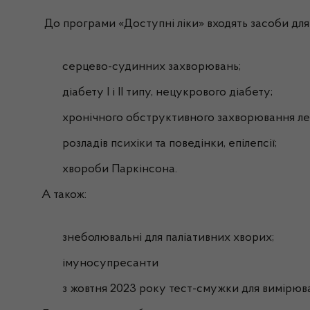
До програми «Доступні ліки» входять засоби для 
серцево-судинних захворювань;
діабету І і ІІ типу, нецукрового діабету;
хронічного обструктивного захворювання ле
розладів психіки та поведінки, епілепсії;
хвороби Паркінсона.
А також:
знеболювальні для паліативних хворих;
імуносупресанти
з жовтня 2023 року тест-смужки для вимірюв