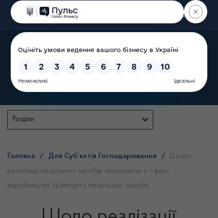
Пошук
Державна служба
Розділи
Головна
/
Для Суб’єктів Господарювання
/
Щодо
реалізації лікарських засобів: ліцензіатам у сфері
виробництва та імпорту лікарських засобів
Щодо реалізації