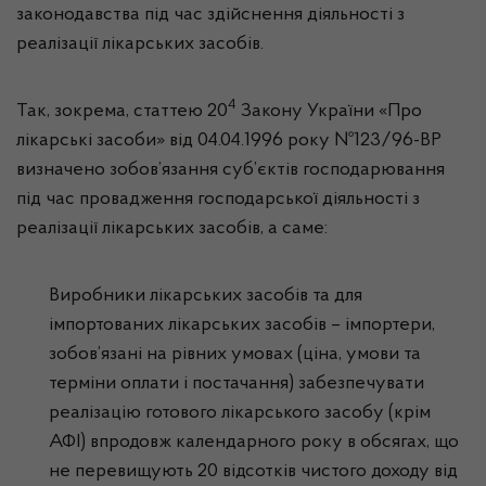
законодавства під час здійснення діяльності з
реалізації лікарських засобів.
4
Так, зокрема, статтею 20
Закону України «Про
лікарські засоби» від 04.04.1996 року №123/96-ВР
визначено зобов’язання суб’єктів господарювання
під час провадження господарської діяльності з
реалізації лікарських засобів, а саме:
Виробники лікарських засобів та для
імпортованих лікарських засобів – імпортери,
зобов’язані на рівних умовах (ціна, умови та
терміни оплати і постачання) забезпечувати
реалізацію готового лікарського засобу (крім
АФІ) впродовж календарного року в обсягах, що
не перевищують 20 відсотків чистого доходу від