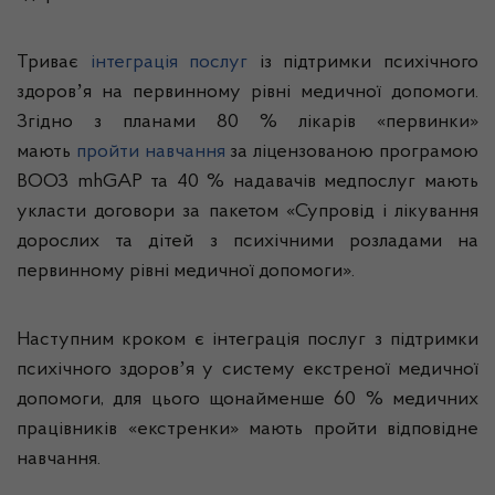
Триває
інтеграція послуг
із підтримки психічного
здоровʼя на первинному рівні медичної допомоги.
Згідно з планами 80 % лікарів «первинки»
мають
пройти навчання
за ліцензованою програмою
ВООЗ mhGAP та 40 % надавачів медпослуг мають
укласти договори за пакетом «Супровід і лікування
дорослих та дітей з психічними розладами на
первинному рівні медичної допомоги».
Наступним кроком є інтеграція послуг з підтримки
психічного здоровʼя у систему екстреної медичної
допомоги, для цього щонайменше 60 % медичних
працівників «екстренки» мають пройти відповідне
навчання.