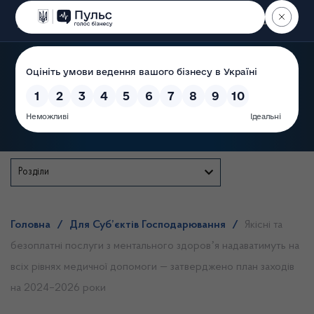
Пошук
Державна служба
Розділи
Головна
/
Для Суб’єктів Господарювання
/
Якісні та
безоплатні послуги з ментального здоровʼя надаватимуть на
всіх рівнях медичної допомоги — затверджено план заходів
на 2024–2026 роки