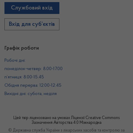
Службовий вхід
Вхід для суб’єктів
Графік роботи
Робочі дні:
понеділок-четвер: 8.00-17.00
п’ятниця: 8.00-15.45
Обідня перерва: 12.00-12.45
Вихідні дні: субота, неділя
Цей твір ліцензовано на умовах
Ліцензії Creative Commons
Зазначення Авторства 4.0 Міжнародна
© Державна служба України з лікарських засобів та контролю за