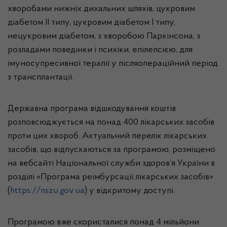
хворобами нижніх дихальних шляхів, цукровим
діабетом II типу, цукровим діабетом I типу,
нецукровим діабетом, з хворобою Паркінсона, з
розладами поведінки і психіки, епілепсією, для
імуносупресивної терапії у післяопераційний період
з трансплантації.
Державна програма відшкодування коштів
розповсюджується на понад 400 лікарських засобів
проти цих хвороб. Актуальний перелік лікарських
засобів, що відпускаються за програмою, розміщено
на вебсайті Національної служби здоров’я України в
розділі «Програма реімбурсації лікарських засобів»
(
https://nszu.gov.ua
) у відкритому доступі.
Програмою вже скористалися понад 4 мільйони