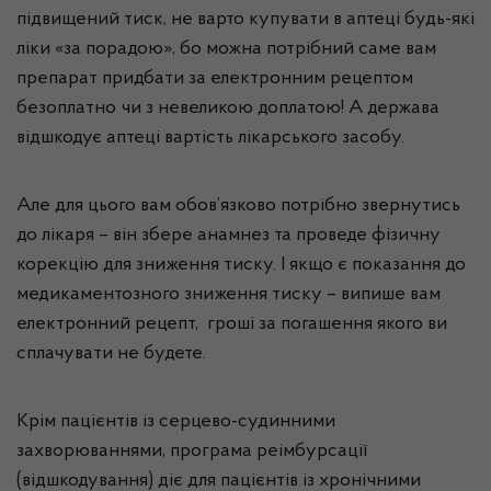
підвищений тиск, не варто купувати в аптеці будь-які
ліки «за порадою», бо можна потрібний саме вам
препарат придбати за електронним рецептом
безоплатно чи з невеликою доплатою! А держава
відшкодує аптеці вартість лікарського засобу.
Але для цього вам обов’язково потрібно звернутись
до лікаря – він збере анамнез та проведе фізичну
корекцію для зниження тиску. І якщо є показання до
медикаментозного зниження тиску – випише вам
електронний рецепт, гроші за погашення якого ви
сплачувати не будете.
Крім пацієнтів із серцево-судинними
захворюваннями, програма реімбурсації
(відшкодування) діє для пацієнтів із хронічними