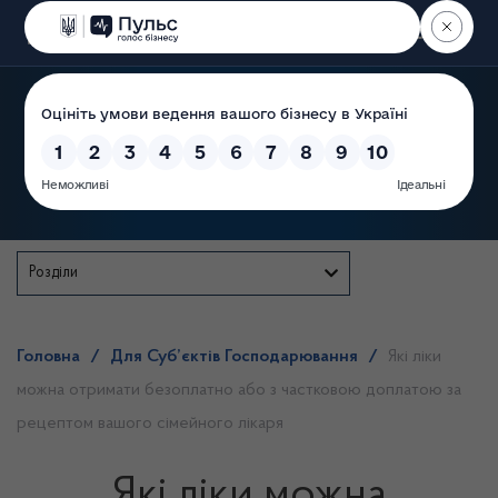
Пошук
Державна служба
Розділи
Головна
/
Для Суб’єктів Господарювання
/
Які ліки
можна отримати безоплатно або з частковою доплатою за
рецептом вашого сімейного лікаря
Які ліки можна