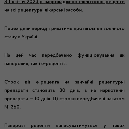
З 1 квітня 2023 р. запроваджено електронні рецепти
на всі рецептурні лікарські засоби.
Перехідний період триватиме протягом дії воєнного
стану в Україні.
На цей час передбачено функціонування як
паперових, так і е-рецептів.
Строк дії е-рецепта на звичайні рецептурні
препарати становить 30 днів, а на наркотичні
препарати — 10 днів. Ці строки передбачені наказом
№ 360.
Паперові рецепти виписуватимуться у таких