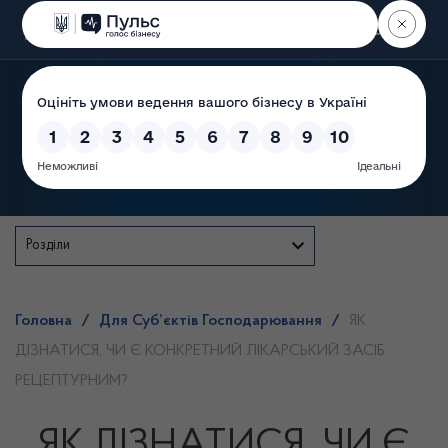
Пошук
Державна служба
Розділи
Головна
/
Для Суб’єктів Господарювання
/
ЯК
ДІЗНАТИСЯ, ЧИ Є КОНКРЕТНИЙ ЛІКАРСЬКИЙ ЗАСІБ
РЕЦЕПТУРНИМ?
ЯК ДІЗНАТИСЯ, ЧИ Є