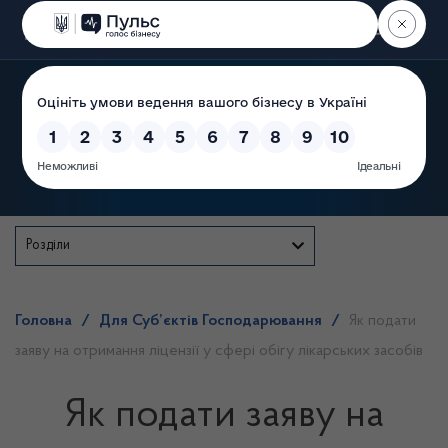
Пошук
Державна служба
Розділи
Головна
/
Для Суб’єктів Господарювання
/
Як подати
заяву на отримання ліцензії у сфері обігу лікарських засобів
Як подати заяву на