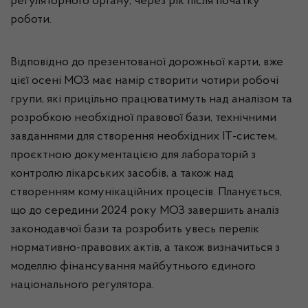
регуляторного органу, через рік після початку
роботи.
Відповідно до презентованої дорожньої карти, вже
цієї осені МОЗ має намір створити чотири робочі
групи, які прицільно працюватимуть над аналізом та
розробкою необхідної правової бази, технічними
завданнями для створення необхідних IT-систем,
проєктною документацією для лабораторій з
контролю лікарських засобів, а також над
створенням комунікаційних процесів. Планується,
що до середини 2024 року МОЗ завершить аналіз
законодавчої бази та розробить увесь перелік
нормативно-правових актів, а також визначиться з
моделлю фінансування майбутнього єдиного
національного регулятора.