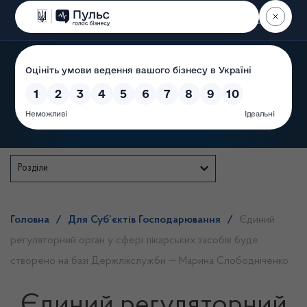
Пошук
Державна служба
Розділи
Головна
/
Для Суб’єктів Господарювання
/
Єдиний
регуляторний орган у сфері лікарських засобів буде
створено на базі Держлікслужби — Марина Слободніченко
Єдиний регуляторний