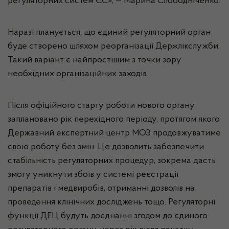
регуляторних систем ЄС», — Марина Слободніченко.
Наразі планується, що єдиний регуляторний орган
буде створено шляхом реорганізації Держлікслужби.
Такий варіант є найпростішим з точки зору
необхідних організаційних заходів.
Після офіційного старту роботи нового органу
заплановано рік перехідного періоду, протягом якого
Державний експертний центр МОЗ продовжуватиме
свою роботу без змін. Це дозволить забезпечити
стабільність регуляторних процедур, зокрема дасть
змогу уникнути збоїв у системі реєстрації
препаратів і медвиробів, отриманні дозволів на
проведення клінічних досліджень тощо. Регуляторні
функції ДЕЦ будуть доєднанні згодом до єдиного