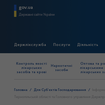
gov.ua
Державні сайти України
Держлікслужба
Послуги
Діяльність
Контроль якості
Оптова та ро
Наркотичні
лікарських
лікарськими 
засоби
засобів та крові
лікарських з
Головна
/
Для Суб’єктів Господарювання
/
Інформа
Тернопільській області та Головного управління Держп