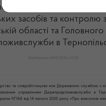
сультативна зустріч пред
ьких засобів та контролю 
ькій області та Головного
оживслужби в Тернопільсь
Опубліковано 04.03.2025 о 12:40
ство та співробітництво між Державною службою з лік
Головним управлінням Держпродспоживслужби в Терн
країни №168 від 14 лютого 2025 року «Про внесення змін