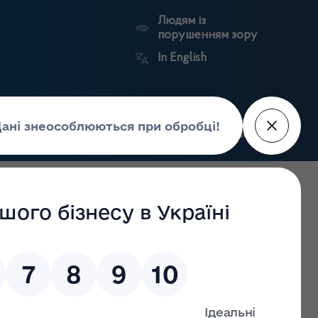
Людям із
порушенням зору
In English
Пошук
рес-центр
Контакти
Антикорупційний
ьких
Ринковий
Державні
портал
а
нагляд
реєстри
Держлікслужби
 лікарських засобів та контролю за наркотиками у