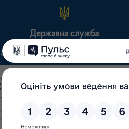
Державна служба
Нормативні документи
Для громадськості
П
Ліцензування
здрібна торгівля
Державний
виробництва лікарс
засобами, імпорт
нагляд
засобів, крові т
асобів (крім АФІ)
(контроль)
сертифікація
ційно – консультативна зустріч представників Державної служби з
родспоживслужби в Тернопільській області