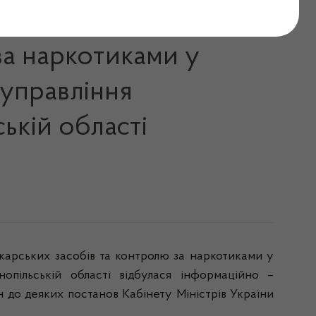
ставників Державної
за наркотиками у
 управління
кій області
арських засобів та контролю за наркотиками у
опільській області відбулася інформаційно –
 до деяких постанов Кабінету Міністрів України