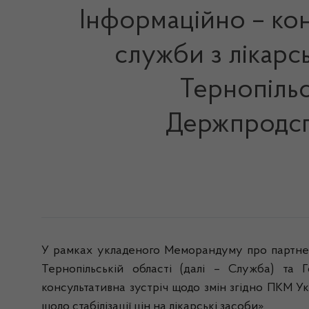
Інформаційно – кон
служби з лікарс
Тернопільс
Держпродсп
У рамках укладеного Меморандуму про партнер
Тернопільській області (далі – Служба) та 
консультативна зустріч щодо змін згідно ПКМ У
щодо стабілізації цін на лікарські засоби».