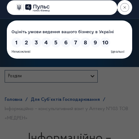
Пошук
Державна служба
Розділи
Головна
/
Для Суб’єктів Господарювання
/
Інформаційно – консультативний візит у Аптеку №103 ТОВ
«МЕДРЕН»
Інформаційно –