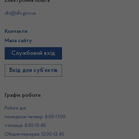
Електронна пошта
dls@dls.gov.ua
Контакти
Мапа сайту
Службовий вхід
Вхід для суб’єктів
Графік роботи
Робочі дні:
понеділок-четвер: 8.00-17.00
п’ятниця: 8.00-15.45
Обідня перерва: 12.00-12.45