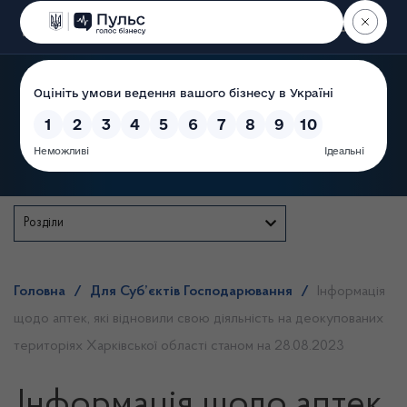
Пошук
Державна служба
Розділи
Головна
/
Для Суб’єктів Господарювання
/
Інформація
щодо аптек, які відновили свою діяльність на деокупованих
територіях Харківської області станом на 28.08.2023
Інформація щодо аптек,