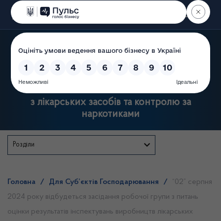
Пошук
Державна служба України
з лікарських засобів та контролю за
наркотиками
Розділи
Головна
/
Для Суб’єктів Господарювання
/
“02” серпня
2024 року відбудеться засідання робочої групи з питань
оцінки результатів інспектувань виробництв лікарських