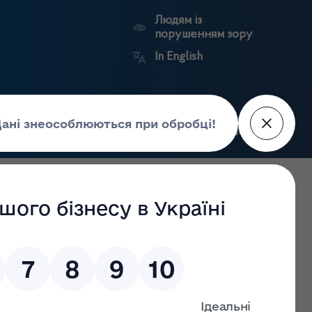
Людям із
порушенням зору
In English
Пошук
рес-центр
Контакти
Антикорупційний
ьких
Ринковий
Державні
портал
а
нагляд
реєстри
Держлікслужби
ептом