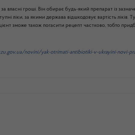
ці за власні гроші. Він обирає будь-який препарат із за
пні ліки, за якими держава відшкодовує вартість ліків. 
пацієнт зможе також погасити рецепт частково, тобто при
zu.gov.ua/novini/yak-otrimati-antibiotiki-v-ukrayini-novi-pr