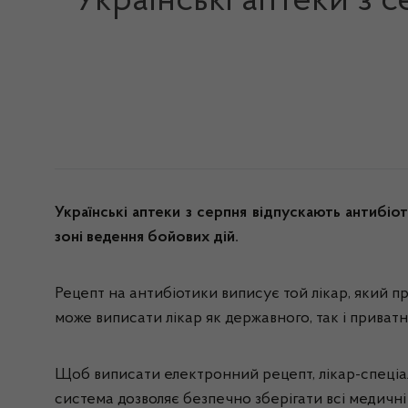
Українські аптеки з 
Українські аптеки з серпня відпускають антибіо
зоні ведення бойових дій.
Рецепт на антибіотики виписує той лікар, який п
може виписати лікар як державного, так і приватн
Щоб виписати електронний рецепт, лікар-спеціал
система дозволяє безпечно зберігати всі медичні 