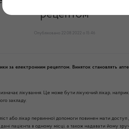
серпня відпускають антиб
рецептом
Опубліковано 22.08.2022 о 15:46
тики за електронним рецептом. Виняток становлять апте
ризначає лікування. Це може бути лікуючий лікар, наприкл
ого закладу.
іст або лікар первинної допомоги повинен мати доступ 
дані пацієнта в одному місці, а також надавати йому зруч