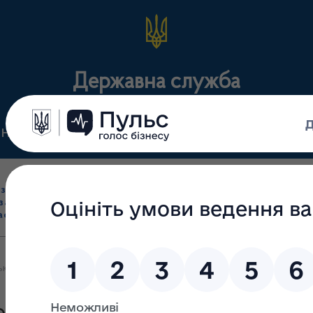
Державна служба
Нормативні документи
Для громадськості
П
Ліцензування
здрібна торгівля
Державний
виробництва лікарс
засобами, імпорт
нагляд
засобів, крові т
асобів (крім АФІ)
(контроль)
сертифікація
ькі аптеки з серпня відпускають антибіотики за електронним рец