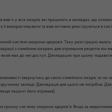
вже є у всіх лікарів, які працюють в закладах, що укла
ть її використовувати та вже активно реєструються в сист
онній системі охорони здоров’я. Таку реєстрацію мають в
ларації з сімейним лікарем, для отримання рецепта він м
я, який має до неї доступ. Декларацію при цьому подават
ожливості звернутись до свого сімейного лікаря, то на ча
зручному закладі. Декларація для цього не потрібна. Дл
(якщо пацієнт його отримав).
електронну систему охорони здоровʼя. Якщо за медичним