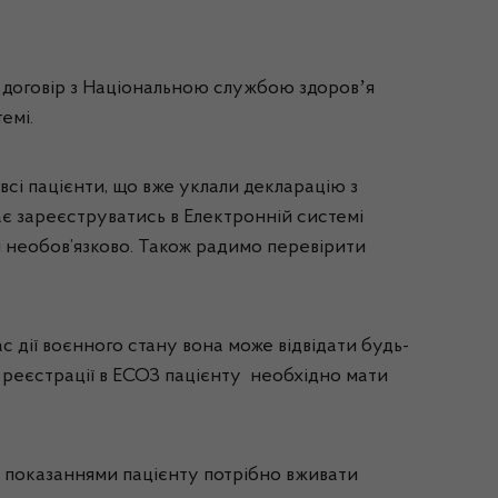
ли договір з Національною службою здоровʼя
емі.
сі пацієнти, що вже уклали декларацію з
ає зареєструватись в Електронній системі
и необов’язково. Також радимо перевірити
с дії воєнного стану вона може відвідати будь-
я реєстрації в ЕСОЗ пацієнту необхідно мати
и показаннями пацієнту потрібно вживати