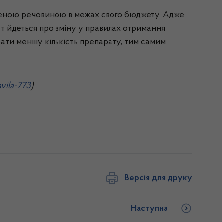
значеною речовиною в межах свого бюджету. Адже
Тут йдеться про зміну у правилах отримання
дбати меншу кількість препарату, тим самим
avila-773
)
Версія для друку
Наступна