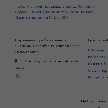
Перелік аптечних закладів, що здійснюють
відпуск інсуліну на території Чернівецької
області станом на 22.08.2022
Державна служба України з
Графік ро
лікарських засобів та контролю за
Робочі дні:
наркотиками
понеділок-ч
03115, м. Київ, просп. Берестейський,
п’ятниця: 8.
120-А
Обідня пере
Вихідні дні:
Цей твір ліценз