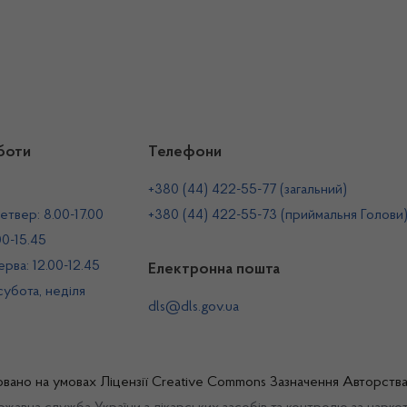
боти
Телефони
+380 (44) 422-55-77 (загальний)
етвер: 8.00-17.00
+380 (44) 422-55-73 (приймальня Голови
00-15.45
рва: 12.00-12.45
Електронна пошта
 субота, неділя
dls@dls.gov.ua
овано на умовах
Ліцензії Creative Commons Зазначення Авторств