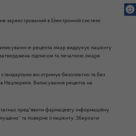
 не зареєстрований в Електронній системі
виписуванні е-рецепта лікар видрукує пацієнту
 затверджена підписом та печаткою лікаря.
ми стандартами він отримує безоплатно та без
ь в Нацперелік. Виписування рецепта на
достатньо предʼявити фармацевту інформаційну
ущено” та поверне її пацієнту. Зберігати