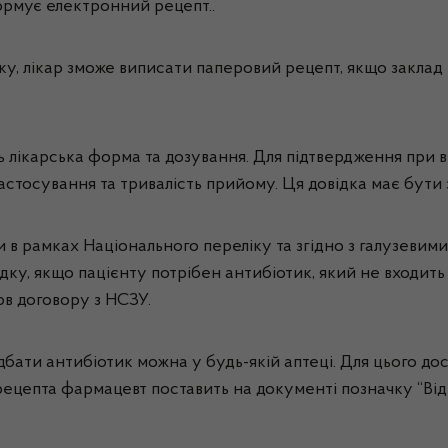
формує електронний рецепт..
оку, лікар зможе виписати паперовий рецепт, якщо заклад
 лікарська форма та дозування. Для підтвердження при 
астосування та тривалість прийому. Ця довідка має бути
ти в рамках Національного переліку та згідно з галузеви
адку, якщо пацієнту потрібен антибіотик, який не входит
в договору з НСЗУ.
идбати антибіотик можна у будь-якій аптеці. Для цього 
ецепта фармацевт поставить на документі позначку “Відп