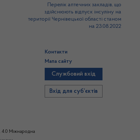
Перелік аптечних закладів, що
здійснюють відпуск інсуліну на
території Чернівецької області станом
на 23.08.2022
Контакти
Мапа сайту
Службовий вхід
)
Вхід для суб’єктів
а 4.0 Міжнародна