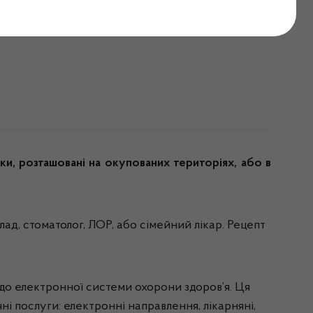
іотики за електронним
ки, розташовані на окупованих територіях, або в
ад, стоматолог, ЛОР, або сімейний лікар. Рецепт
до електронної системи охорони здоров’я. Ця
ні послуги: електронні направлення, лікарняні,