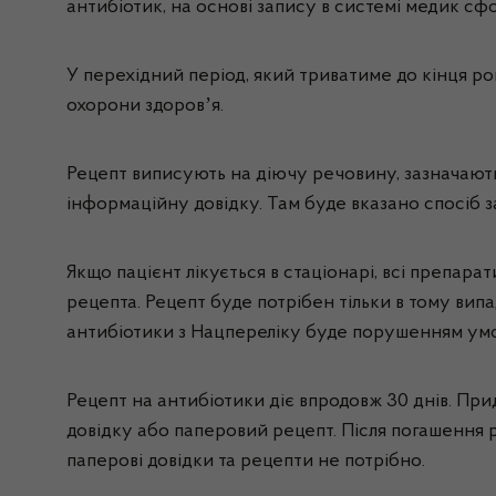
антибіотик, на основі запису в системі медик с
У перехідний період, який триватиме до кінця р
охорони здоровʼя.
Рецепт виписують на діючу речовину, зазначають
інформаційну довідку. Там буде вказано спосіб з
Якщо пацієнт лікується в стаціонарі, всі препара
рецепта. Рецепт буде потрібен тільки в тому вип
антибіотики з Нацпереліку буде порушенням умо
Рецепт на антибіотики діє впродовж 30 днів. Пр
довідку або паперовий рецепт. Після погашення р
паперові довідки та рецепти не потрібно.