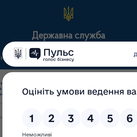
Державна служба
Нормативні документи
Для громадськості
П
Ліцензування
здрібна торгівля
Державний
виробництва лікарс
засобами, імпорт
нагляд
засобів, крові т
асобів (крім АФІ)
(контроль)
сертифікація
но черговий семінар для представників лікувально-профілактични