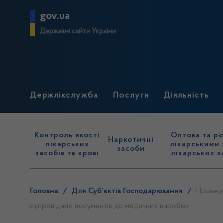
gov.ua
Державні сайти України
Держлікслужба
Послуги
Діяльність
Контроль якості
Оптова та ро
Наркотичні
лікарських
лікарськими 
засоби
засобів та крові
лікарських з
Головна
/
Для Суб’єктів Господарювання
/
Проведе
супровідних документів до медичних виробів»