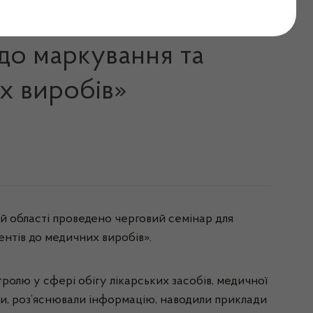
иків лікувально-
до маркування та
х виробів»
й області проведено черговий семінар для
нтів до медичних виробів».
нтролю у сфері обігу лікарських засобів, медичної
али, роз’яснювали інформацію, наводили приклади