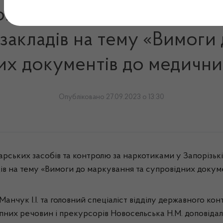
вий семінар для представн
закладів на тему «Вимоги 
их документів до медични
Опубліковано 27.09.2023 о 13:30
ських засобів та контролю за наркотиками у Запорізькі
ів на тему «Вимоги до маркування та супровідних докуме
Манчук І.І. та головний спеціаліст відділу державного ко
ропних речовин і прекурсорів Новосельська Н.М. доповід