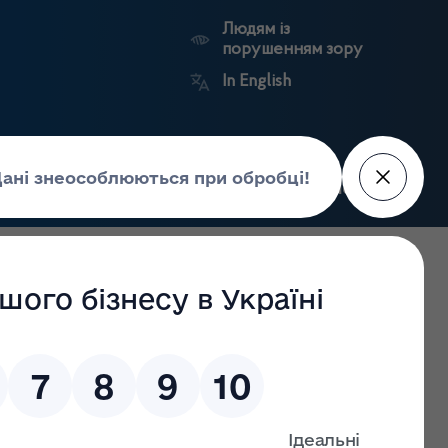
Людям із
порушенням зору
In English
Пошук
рес-центр
Контакти
Антикорупційний
ьких
Ринковий
Державні
портал
а
нагляд
реєстри
Держлікслужби
х закладів на тему «Вимоги до маркування та