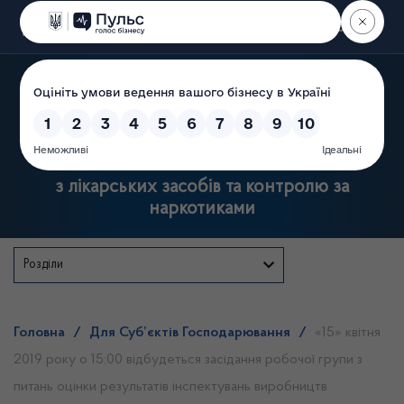
Пошук
Державна служба України
з лікарських засобів та контролю за
наркотиками
Розділи
Головна
/
Для Суб’єктів Господарювання
/
«15» квітня
2019 року о 15:00 відбудеться засідання робочої групи з
питань оцінки результатів інспектувань виробництв