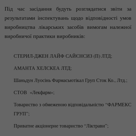
Під час засідання будуть розглядатися звіти за
результатами інспектувань щодо відповідності умов
виробництва лікарських засобів вимогам належної
виробничої практики виробників:
СТЕРИЛ-ДЖЕН ЛАЙФ САЙЄНСИЗ (П) ЛТД;
АМАНТА ХЕЛСКЕА ЛТД;
Шаньдун Луосінь Фармасьютікал Груп Сток Ко., Лтд.;
СТОВ «Лекфарм»;
Товариство з обмеженою відповідальністю “ФАРМЕКС
ГРУП”;
Приватне акціонерне товариство “Ліктрави”;