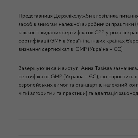
Представниця Держлікслужби висвітлила питання с
засобів вимогам належної виробничої практики (
кількості виданих сертифікатів СРР у розрізі кр
сертифікації GMP в Україні та інших країнах Євр
визнання сертифікатів GMP (Україна – ЄС).
Завершуючи свій виступ, Анна Тазієва зазначила
сертифікатів GMP (Україна – ЄС), що спростить п
європейських вимог та стандартів, належний кон
чіткі алгоритми та практики) та адаптація закон