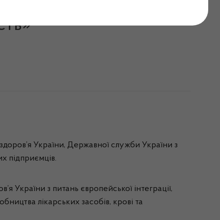
дна конференція
сть»
здоров’я України, Державної служби України з
их підприємців.
я України з питань європейської інтеграції,
бництва лікарських засобів, крові та