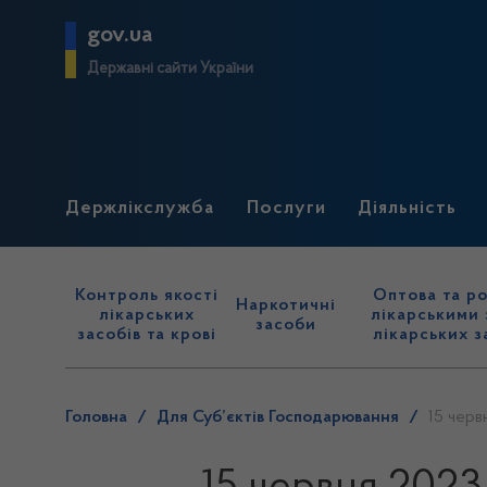
gov.ua
Державні сайти України
Держлікслужба
Послуги
Діяльність
Контроль якості
Оптова та ро
Наркотичні
лікарських
лікарськими 
засоби
засобів та крові
лікарських з
Головна
/
Для Суб’єктів Господарювання
/
15 черв