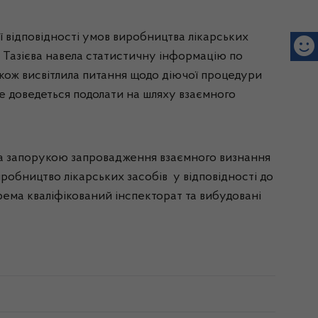
ї відповідності умов виробництва лікарських
 Тазієва навела статистичну інформацію по
також висвітлила питання щодо діючої процедури
ще доведеться подолати на шляху взаємного
, а запорукою запровадження взаємного визнання
иробництво лікарських засобів у відповідності до
рема кваліфікований інспекторат та вибудовані