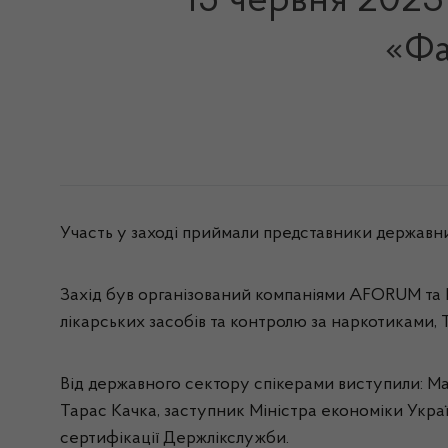
15 червня 2023
«Фа
Участь у заході приймали представники державни
Захід був організований компаніями AFORUM та P
лікарських засобів та контролю за наркотиками, 
Від державного сектору спікерами виступили: Мар
Тарас Качка, заступник Міністра економіки Украї
сертифікації Держлікслужби.