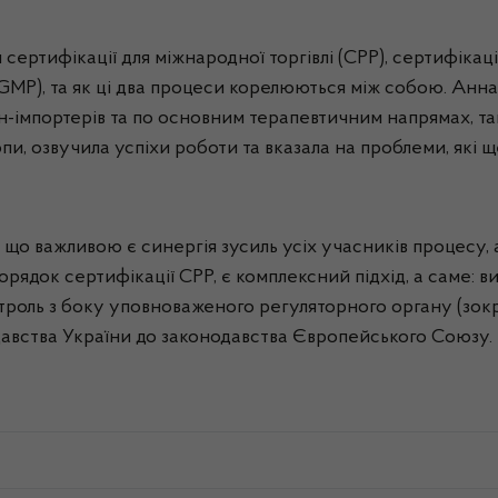
ертифікації для міжнародної торгівлі (СРР), сертифікаці
GMP), та як ці два процеси корелюються між собою. Анна
аїн-імпортерів та по основним терапевтичним напрямах, 
опи, озвучила успіхи роботи та вказала на проблеми, які 
, що важливою є синергія зусиль усіх учасників процесу
орядок сертифікації СРР, є комплексний підхід, а саме: в
троль з боку уповноваженого регуляторного органу (зок
одавства України до законодавства Європейського Союзу.