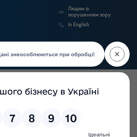
Людям із
порушенням зору
In English
Пошук
рес-центр
Контакти
Антикорупційний
ьких
Ринковий
Державні
портал
а
нагляд
реєстри
Держлікслужби
 нова реальність»