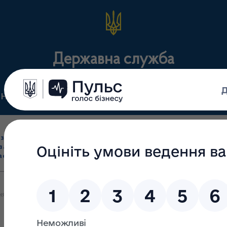
Державна служба
Нормативні документи
Для громадськості
П
Ліцензування
здрібна торгівля
Державний
виробництва лікарс
засобами, імпорт
нагляд
засобів, крові т
асобів (крім АФІ)
(контроль)
сертифікація
ня 2023 року відбулася Міжнародна конференція «ФармаЕкспорт: