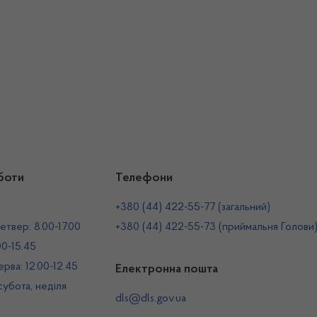
боти
Телефони
+380 (44) 422-55-77 (загальний)
етвер: 8.00-17.00
+380 (44) 422-55-73 (приймальня Голови
00-15.45
рва: 12.00-12.45
Електронна пошта
 субота, неділя
dls@dls.gov.ua