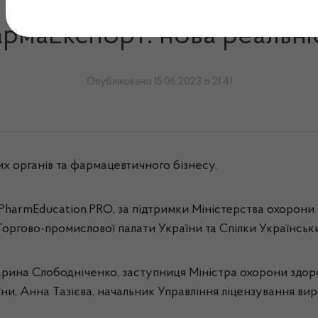
 року відбулася Міжнаро
рмаЕкспорт: нова реальні
Опубліковано 15.06.2023 о 21:41
х органів та фармацевтичного бізнесу.
harmEducation.PRO, за підтримки Міністерства охорони 
Торгово-промислової палати України та Спілки Українськ
ина Слободніченко, заступниця Міністра охорони здоров’
ни, Анна Тазієва, начальник Управління ліцензування виро