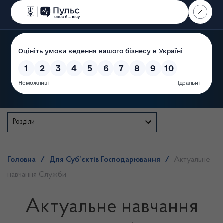
Пошук
Державна служба
Розділи
Головна
/
Для Суб’єктів Господарювання
/
Актуальне
навчання Служби
Актуальне навчання