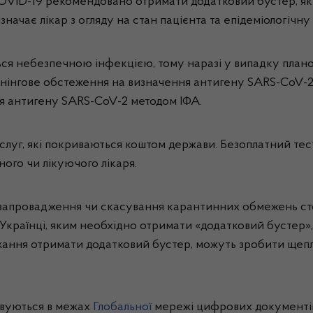
COVID-19 рекомендовано отримати додатковий бустер, як
чає лікар з огляду на стан пацієнта та епідеміологічну 
 небезпечною інфекцією, тому наразі у випадку планової
нінгове обстеження на визначення антигену SARS-CoV-2 
я антигену SARS-CoV-2 методом ІФА.
ослуг, які покриваються коштом держави. Безоплатний тес
ого чи лікуючого лікаря.
 запровадження чи скасування карантинних обмежень ст
країнці, яким необхідно отримати «додатковий бустер», н
жання отримати додатковий бустер, можуть зробити щепле
вуються в межах
Глобальної
мережі цифрових документів