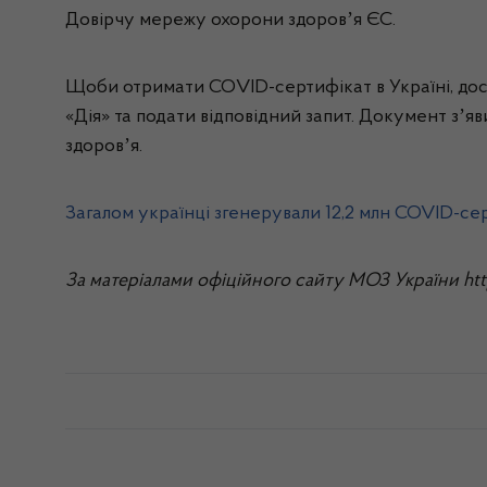
Довірчу мережу охорони здоровʼя ЄС.
Щоби отримати СОVID-сертифікат в Україні, дост
«Дія» та подати відповідний запит. Документ зʼя
здоровʼя.
Загалом українці згенерували 12,2 млн COVID-серт
За матеріалами офіційного сайту МОЗ України http