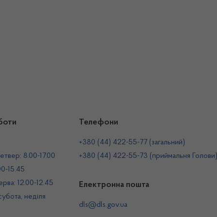
боти
Телефони
+380 (44) 422-55-77 (загальний)
етвер: 8.00-17.00
+380 (44) 422-55-73 (приймальня Голови
00-15.45
рва: 12.00-12.45
Електронна пошта
 субота, неділя
dls@dls.gov.ua