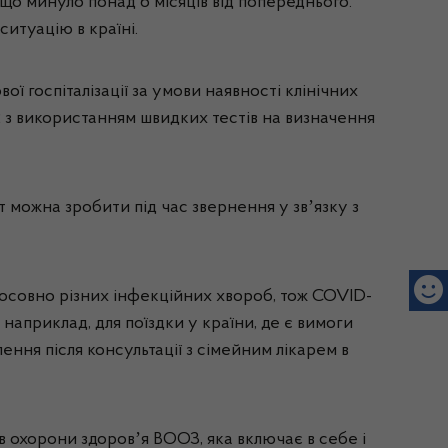
що минуло понад 6 місяців від попереднього.
ситуацію в країні.
 госпіталізації за умови наявності клінічних
з використанням швидких тестів на визначення
т можна зробити під час звернення у звʼязку з
осовно різних інфекційних хвороб, тож COVID-
априклад, для поїздки у країни, де є вимоги
ння після консультації з сімейним лікарем в
 охорони здоровʼя ВООЗ, яка включає в себе і