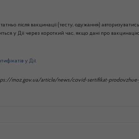
атньо після вакцинації (тесту, одужання) авторизуватись
виться у Дії через короткий час, якщо дані про вакцинац
ифікатів у Дії.
s://moz.gov.ua/article/news/covid-sertifikat-prodovzhue-