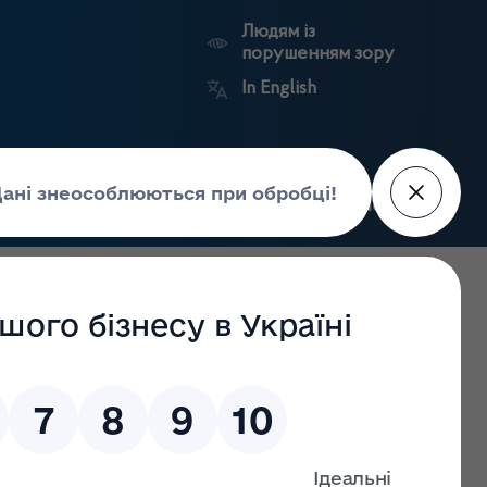
Людям із
порушенням зору
In English
Пошук
рес-центр
Контакти
Антикорупційний
ьких
Ринковий
Державні
портал
а
нагляд
реєстри
Держлікслужби