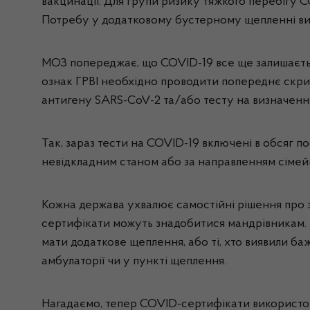
вакцинації. Для групи ризику тяжкого перебігу 
Потребу у додатковому бустерному щепленні визна
МОЗ попереджає, що COVID-19 все ще залишається
ознак ГРВІ необхідно проводити попереднє скри
антигену SARS-CoV-2 та/або тесту на визначенн
Так, зараз тести на COVID-19 включені в обсяг п
невідкладним станом або за направленням сімейн
Кожна держава ухвалює самостійні рішення про
сертифікати можуть знадобитися мандрівникам. У
мати додаткове щеплення, або ті, хто виявили ба
амбулаторії чи у пункті щеплення.
Нагадаємо, тепер COVID-сертифікати використо