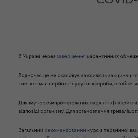
COVID-
В Україні через
завершення
карантинних обмежен
Водночас це не скасовує важливість вакцинації 
тим, хто має серйозні супутні хвороби; особам, 
Для імуноскомпрометованих пацієнтів (наприкла
відповіді організму. Для встановлення триваліш
Загальний
рекомендований
курс з первинної вак