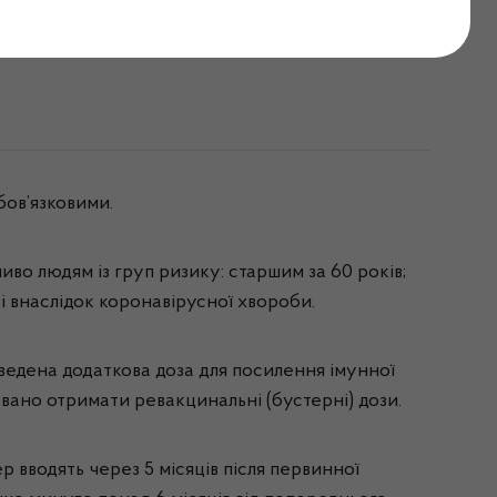
ацювати
бов’язковими.
во людям із груп ризику: старшим за 60 років;
і внаслідок коронавірусної хвороби.
ведена додаткова доза для посилення імунної
вано отримати ревакцинальні (бустерні) дози.
 вводять через 5 місяців після первинної