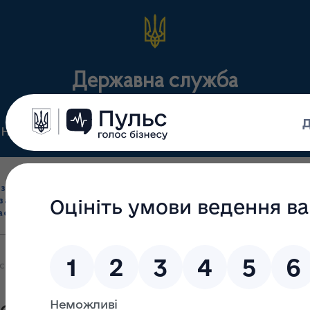
Державна служба
Нормативні документи
Для громадськості
П
Ліцензування
здрібна торгівля
Державний
виробництва лікарс
засобами, імпорт
нагляд
засобів, крові т
асобів (крім АФІ)
(контроль)
сертифікація
сертифікат продовжує працювати