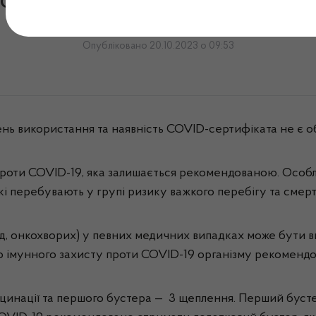
сертифікат продовжує пр
Опубліковано 20.10.2023 о 09:53
ь використання та наявність COVID-сертифіката не є о
проти COVID-19, яка залишається рекомендованою. Особли
які перебувають у групі ризику важкого перебігу та смерт
д, онкохворих) у певних медичних випадках може бути в
ого імунного захисту проти COVID-19 організму рекомендо
цинації та першого бустера — 3 щеплення. Перший бустер