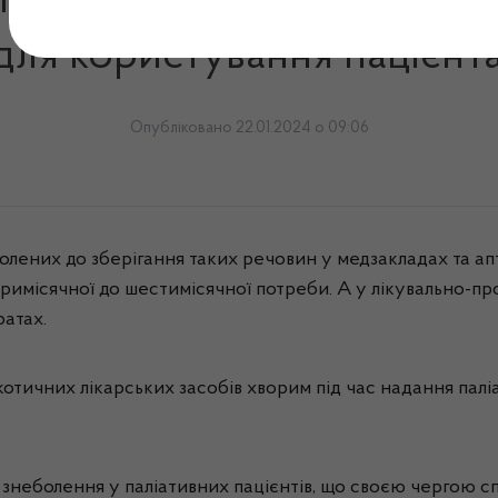
й обсяг наркотичних преп
 для користування пацієнт
Опубліковано 22.01.2024 о 09:06
олених до зберігання таких речовин у медзакладах та апт
 тримісячної до шестимісячної потреби. А у лікувально-п
ратах.
отичних лікарських засобів хворим під час надання паліат
 знеболення у паліативних пацієнтів, що своєю чергою