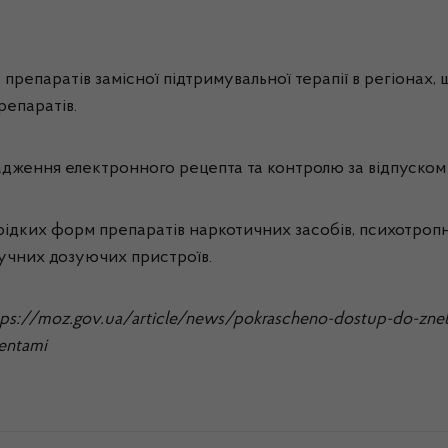
репаратів замісної підтримувальної терапії в регіонах, 
репаратів.
дження електронного рецепта та контролю за відпуском 
рідких форм препаратів наркотичних засобів, психотропн
ручних дозуючих пристроїв.
s://moz.gov.ua/article/news/pokrascheno-dostup-do-znebol
ientami