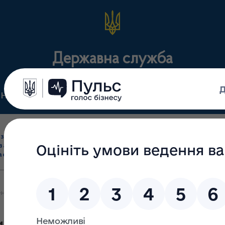
Державна служба
Нормативні документи
Для громадськості
П
Ліцензування
здрібна торгівля
Державний
виробництва лікарс
засобами, імпорт
нагляд
засобів, крові т
асобів (крім АФІ)
(контроль)
сертифікація
но допустимий обсяг наркотичних препаратів у медзакладах та д