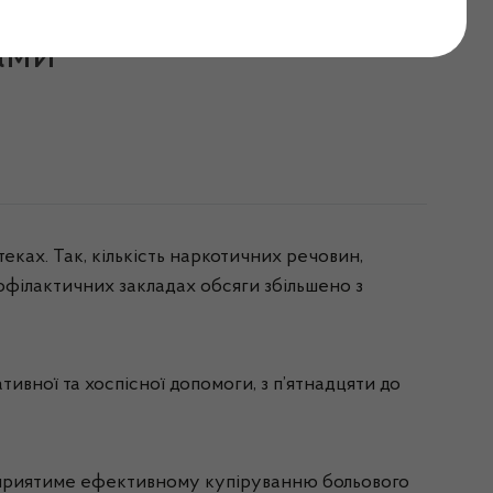
аратів у медзакладах
ами
еках. Так, кількість наркотичних речовин,
рофілактичних закладах обсяги збільшено з
ивної та хоспісної допомоги, з п’ятнадцяти до
 сприятиме ефективному купіруванню больового