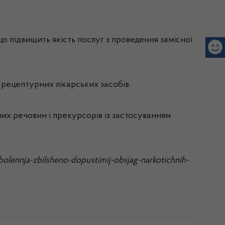
що підвищить якість послуг з проведення замісної
рецептурних лікарських засобів.
их речовин і прекурсорів із застосуванням
ennja-zbilsheno-dopustimij-obsjag-narkotichnih-