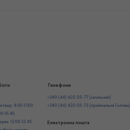
боти
Телефони
+380 (44) 422-55-77 (загальний)
етвер: 8.00-17.00
+380 (44) 422-55-73 (приймальня Голови
00-15.45
рва: 12.00-12.45
Електронна пошта