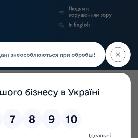
Людям із
порушенням зору
In English
Пошук
рес-центр
Контакти
Антикорупційний
ьких
Ринковий
Державні
портал
а
нагляд
реєстри
Держлікслужби
ля користування пацієнтами