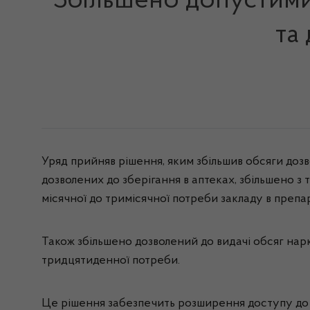
Збільшено допустими
та
Уряд прийняв рішення, яким збільшив обсяги дозв
дозволених до зберігання в аптеках, збільшено з
місячної до тримісячної потреби закладу в препа
Також збільшено дозволений до видачі обсяг нарк
тридцятиденної потреби.
Це рішення забезпечить розширення доступу до