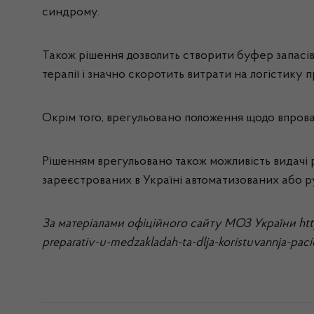
синдрому.
Також рішення дозволить створити буфер запасів п
терапії і значно скоротить витрати на логістику п
Окрім того, врегульовано положення щодо впрова
Рішенням врегульовано також можливість видачі 
зареєстрованих в Україні автоматизованих або 
За матеріалами офіційного сайту МОЗ України http
preparativ-u-medzakladah-ta-dlja-koristuvannja-pac