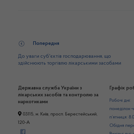
Попередня
До уваги суб'єктів господарювання, що
здійснюють торгівлю лікарськими засобами
Державна служба України з
Графік ро
лікарських засобів та контролю за
Робочі дні:
наркотиками
понеділок-ч
03115, м. Київ, просп. Берестейський,
п’ятниця: 8.
120-А
Обідня пере