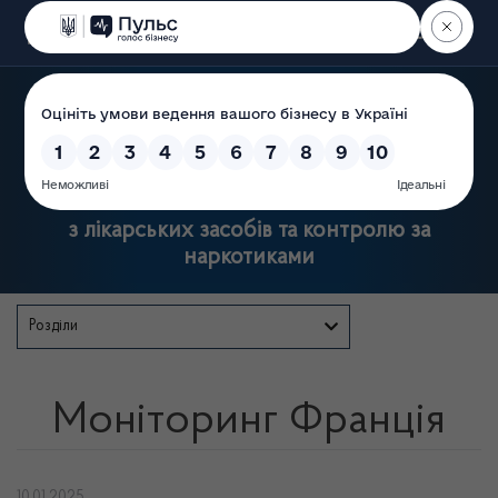
Пошук
Державна служба України
з лікарських засобів та контролю за
наркотиками
Розділи
Моніторинг Франція