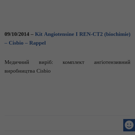
09/10/2014 –
Kit Angiotensine I REN-CT2 (biochimie)
– Cisbio – Rappel
Медичний
виріб
:
комплект
ангіотензивний
виробництва
Cisbio