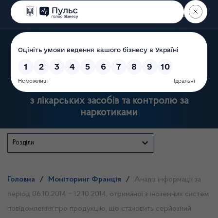
Пошук
Державна служба України
з лікарських засобів та контролю за
наркотиками
Розділи
Головна
/
Моніторинг Франція
/
Аналіз інформації за
період 06.10.2014 – 12.10.2014, отриманої з іноземних систем
повідомлення про продукцію, що становить серйозний