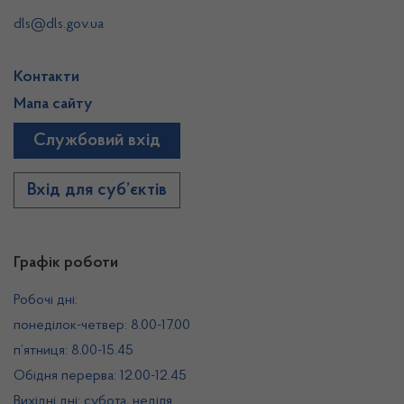
dls@dls.gov.ua
Контакти
Мапа сайту
Службовий вхід
Вхід для суб’єктів
Графік роботи
Робочі дні:
понеділок-четвер: 8.00-17.00
п’ятниця: 8.00-15.45
Обідня перерва: 12.00-12.45
Вихідні дні: субота, неділя