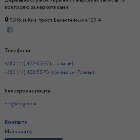
Державна служба України з лікарських засобів та
контролю за наркотиками
03115, м. Київ, просп. Берестейський, 120-А
Телефони
+380 (44) 422-55-77 (загальний)
+380 (44) 422-55-73 (приймальня Голови)
Електронна пошта
dls@dls.gov.ua
Контакти
Мапа сайту