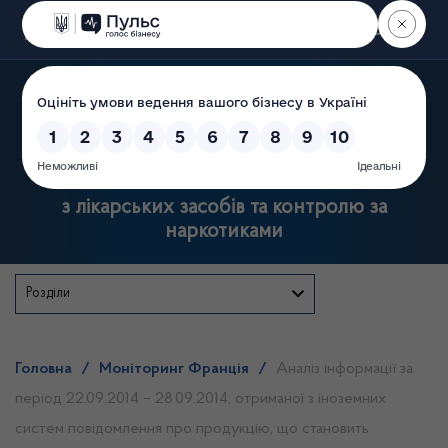
Пошук
Державна служба України
з лікарських засобів та контролю за
наркотиками
Розділи
Головна
/
Моніторинг Франція
/
Аналіз інформації за
період 22.09.2014 – 28.09.2014, отриманої з іноземних
систем повідомлення про продукцію, що становить