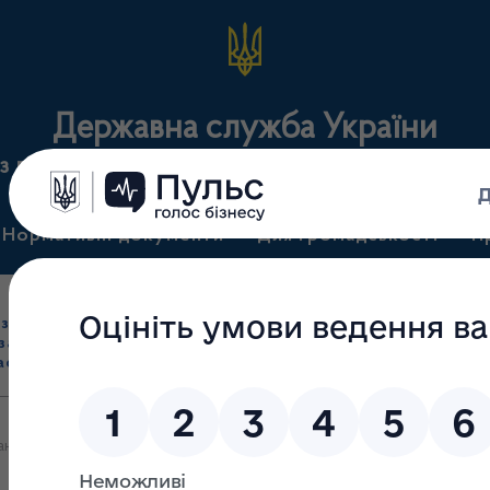
Державна служба України
з лікарських засобів та контролю за наркотикам
Нормативні документи
Для громадськості
П
Ліцензування
здрібна торгівля
Державний
виробництва лікарс
засобами, імпорт
нагляд
засобів, крові т
асобів (крім АФІ)
(контроль)
сертифікація
на з іноземних систем повідомлення про продукцію, що становить 