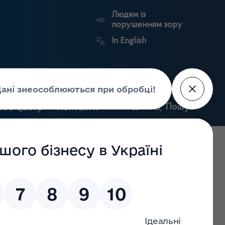
Людям із
порушенням зору
In English
и
Пошук
рес-центр
Контакти
Антикорупційний
ьких
Ринковий
Державні
портал
а
нагляд
реєстри
Держлікслужби
серйозний ризик, за період 01.11.2017 – 31.12.2017