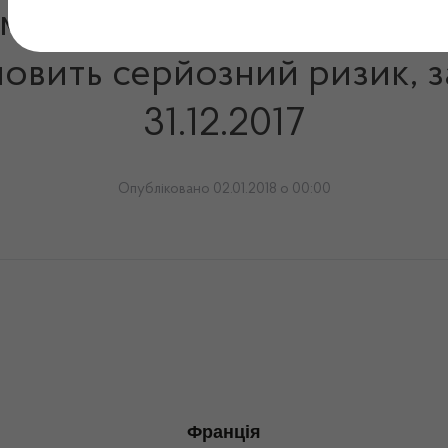
имана з іноземних систем 
овить серйозний ризик, за 
31.12.2017
Опубліковано 02.01.2018 о 00:00
Франція