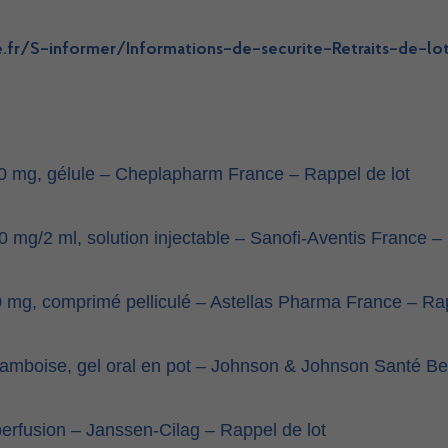
e
.
fr
/
S
–
informer
/
Informations
–
de
–
securite
–
Retraits
–
de
–
lo
0 mg, gélule – Cheplapharm France – Rappel de lot
0 mg/2 ml, solution injectable – Sanofi-Aventis France –
 mg, comprimé pelliculé – Astellas Pharma France – Rap
amboise, gel oral en pot – Johnson & Johnson Santé Be
perfusion – Janssen-Cilag – Rappel de lot