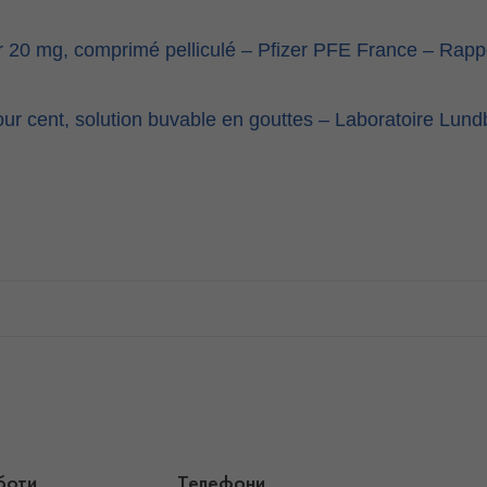
r 20 mg, comprimé pelliculé – Pfizer PFE France – Rappe
our cent, solution buvable en gouttes – Laboratoire Lun
боти
Телефони