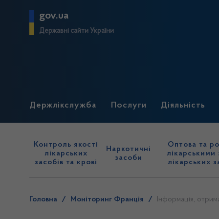
gov.ua
Державні сайти України
Держлікслужба
Послуги
Діяльність
Контроль якості
Оптова та ро
Наркотичні
лікарських
лікарськими 
засоби
засобів та крові
лікарських з
Головна
/
Моніторинг Франція
/
Інформація, отрима