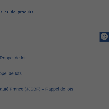
ts
–
et
–
de
–
produits
 Rappel de lot
pel de lots
auté France (JJSBF) – Rappel de lots