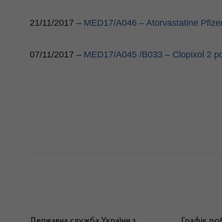
21/11/2017 –
MED17/A046 –
Atorvastatine Pfize
07/11/2017 –
MED17/A045 /B033 –
Clopixol 2 p
Державна служба України з
Графік ро