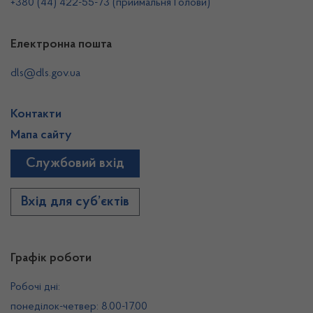
+380 (44) 422-55-73 (приймальня Голови)
Електронна пошта
dls@dls.gov.ua
Контакти
Мапа сайту
Службовий вхід
Вхід для суб’єктів
Графік роботи
Робочі дні:
понеділок-четвер: 8.00-17.00