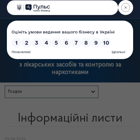
Пошук
Державна служба України
з лікарських засобів та контролю за
наркотиками
Розділи
Інформаційні листи