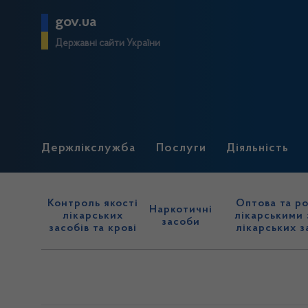
gov.ua
Державні сайти України
Держлікслужба
Послуги
Діяльність
Контроль якості
Оптова та ро
Наркотичні
лікарських
лікарськими 
засоби
засобів та крові
лікарських з