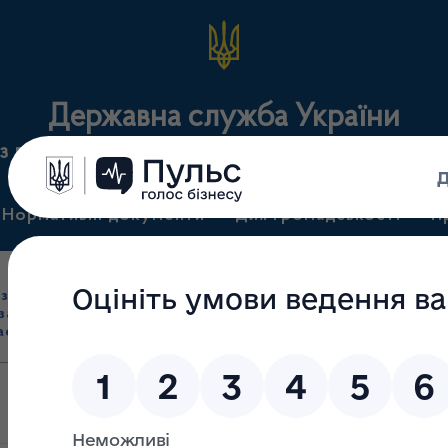
Державна служба України
з лікарських засобів та контролю за наркотикам
Нормативні документи
Для громадськості
П
Ліцензування
здрібна торгівля
Державний
виробництва лікарс
засобами, імпорт
нагляд
засобів, крові т
асобів (крім АФІ)
(контроль)
сертифікація
Інформаційні листи