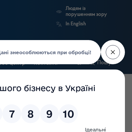
Людям із
порушенням зору
In English
и
Пошук
рес-центр
Контакти
Антикорупційний
ьких
Ринковий
Державні
портал
а
нагляд
реєстри
Держлікслужби