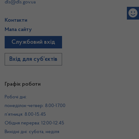
dls@dls.gov.ua
Контакти
Мапа сайту
Службовий вхід
Вхід для суб’єктів
Графік роботи
Робочі дні:
понеділок-четвер: 8.00-17.00
п’ятниця: 8.00-15.45
Обідня перерва: 12.00-12.45
Вихідні дні: субота, неділя