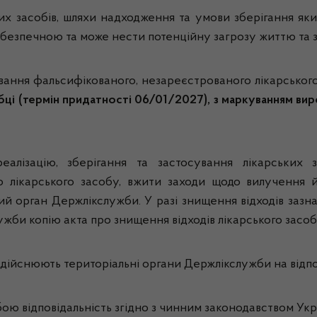
х засобів, шляхи надходження та умови зберігання яких 
 небезпечною та може нести потенційну загрозу життю та 
ування фальсифікованого, незареєстрованого лікарсько
робці (термін придатності 06/01/2027), з маркуванням вир
еалізацію, зберігання та застосування лікарських з
го лікарського засобу, вжити заходи щодо вилучення
ий орган Держлікслужби. У разі знищення відходів зазн
жби копію акта про знищення відходів лікарського засоб
ійснюють територіальні органи Держлікслужби на відпов
ю відповідальність згідно з чинним законодавством Укр