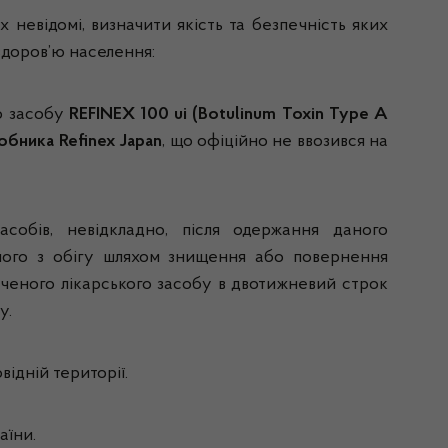
невідомі, визначити якість та безпечність яких
здоров’ю населення:
го засобу
REFINEX 100 uі (Botulinum Toxin Type A
обника Refinex Japan
, що офіційно не ввозився на
асобів, невідкладно, після одержання даного
 його з обігу шляхом знищення або повернення
аченого лікарського засобу в двотижневий строк
у.
ідній території.
аїни.