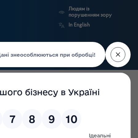
Людям із
порушенням зору
In English
Пошук
рес-центр
Контакти
Антикорупційний
ьких
Ринковий
Державні
портал
а
нагляд
реєстри
Держлікслужби
ласті. Інформаційне повідомлення № 03, 2026 року