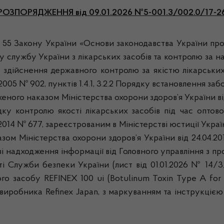
РОЗПОРЯДЖЕННЯ
від 09.01.2026 №5-001.3/002.0/17-2
2, 55 Закону України «Основи законодавства України про
у службу України з лікарських засобів та контролю за 
у здійснення державного контролю за якістю лікарських
2005 № 902, пунктів 1.4.1, 3.2.2 Порядку встановлення з
женого наказом Міністерства охорони здоров’я України ві
ку контролю якості лікарських засобів під час оптової
2014 № 677, зареєстрованим в Міністерстві юстиції України
зом Міністерства охорони здоров’я України від 24.04.20
таві надходження інформації від Головного управління з 
 Служби безпеки України (лист від 01.01.2026 № 14/3/
о засобу REFINEX 100 uі (Botulinum Toxin Type A for t
м виробника Refinex Japan, з маркуванням та інструкціє