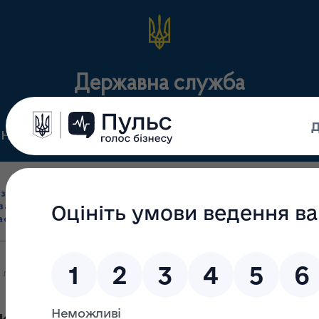
Державна служба
Нормативні документи
Для громадськості
П
Ліцензування
здрібна торгівля
Державний
виробництва лікарс
засобами, імпорт
нагляд
засобів, крові т
асобів (крім АФІ)
(контроль)
сертифікація
лікарських засобів та контролю за наркотиками у Харківській об