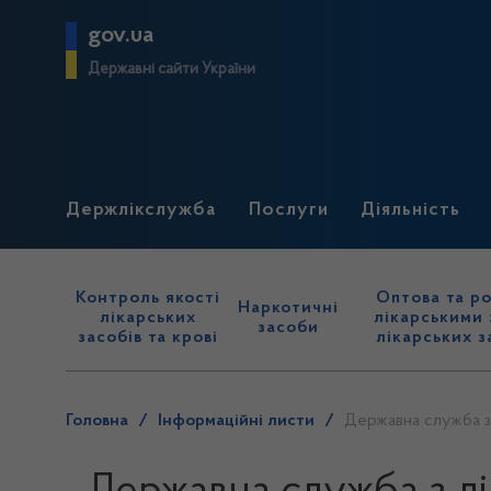
gov.ua
Державні сайти України
Держлікслужба
Послуги
Діяльність
Контроль якості
Оптова та ро
Наркотичні
лікарських
лікарськими 
засоби
засобів та крові
лікарських з
Головна
/
Інформаційні листи
/
Державна служба з 