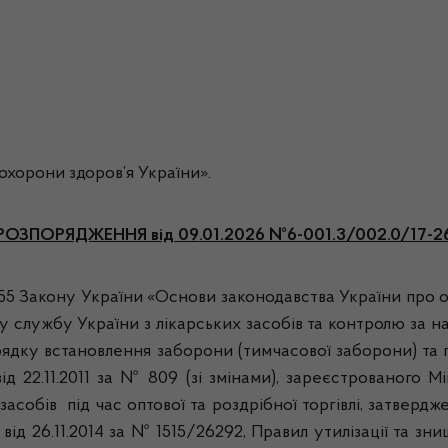
хорони здоров’я України».
РОЗПОРЯДЖЕННЯ
від 09.01.2026 №6-001.3/002.0/17-2
, 55 Закону України «Основи законодавства України про ох
у службу України з лікарських засобів та контролю за 
 Порядку встановлення заборони (тимчасової заборони) та 
 22.11.2011 за № 809 (зі змінами), зареєстрованого Мі
асобів під час оптової та роздрібної торгівлі, затверд
від 26.11.2014 за № 1515/26292, Правил утилізації та зн