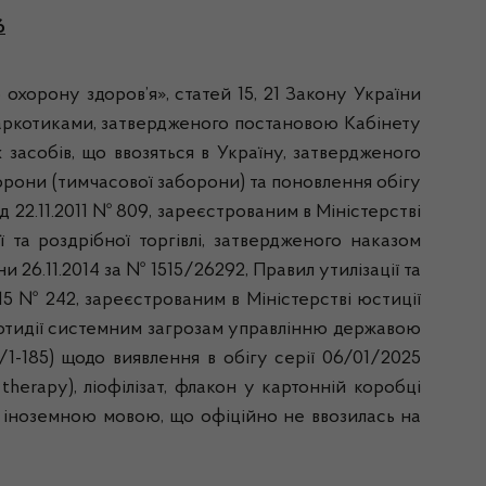
6
 охорону здоров’я», статей 15, 21 Закону України
наркотиками, затвердженого постановою Кабінету
 засобів, що ввозяться в Україну, затвердженого
аборони (тимчасової заборони) та поновлення обігу
д 22.11.2011 № 809, зареєстрованим в Міністерстві
 та роздрібної торгівлі, затвердженого наказом
 26.11.2014 за № 1515/26292, Правил утилізації та
15 № 242, зареєстрованим в Міністерстві юстиції
протидії системним загрозам управлінню державою
1-185) щодо виявлення в обігу серії 06/01/2025
herapy), ліофілізат, флакон у картонній коробці
ю іноземною мовою, що офіційно не ввозилась на