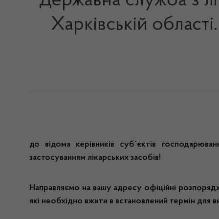
Державна служба з лі
Харківській област
до відома керівників суб`єктів господарюванн
застосуванням лікарських засобів!
Направляємо на вашу адресу офіційні розпорядж
які необхідно вжити в встановлений термін для ви