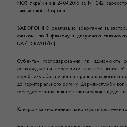
МОЗ України від 24.04.2015 за № 242, зареєстр
тимчасової заборони:
ЗАБОРОНЯЮ
реалізацію, зберігання та засто
флаконі; по 1 флакону з дозуючою скляночко
UA/11387/01/01)
.
Суб’єктам господарювання, які здійснюють р
розпорядження, перевірити наявність вказаної 
виробнику або знищення, про що повідомити тер
до територіального органу Держлікслужби копію
господарювання повинен вжити заходів щодо запо
Контроль за виконанням даного розпорядження зд