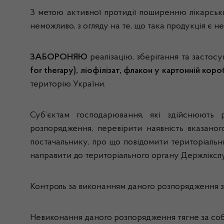
З метою активної протидії поширенню лікарськи
неможливо, з огляду на те, що така продукція є
ЗАБОРОНЯЮ
реалізацію, зберігання та застос
for therapy), ліофілізат, флакон у картонній ко
територію України.
Суб’єктам господарювання, які здійснюють р
розпорядження, перевірити наявність вказано
постачальнику, про що повідомити територіальн
направити до територіального органу Держлікслу
Контроль за виконанням даного розпорядження зд
Невиконання даного розпорядження тягне за собо