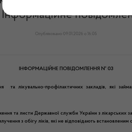
карських засобів та конт
і. Інформаційне повідомле
Опубліковано 09.01.2026 о 16:05
ІНФОРМАЦІЙНЕ ПОВІДОМЛЕННЯ № 03
я та лікувально-профілактичних закладів, які займа
ення та листи Державної служби України з лікарських за
лучення з обігу ліків, які не відповідають встановленим 