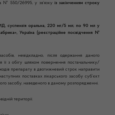
за № 550/26995, у зв’язку
із закінченням строку
 суспензія оральна, 220 мг/5 мл; по 90 мл у
брика», Україна (реєстраційне посвідчення №
асобів, невідкладно, після одержання даного
ня її з обігу шляхом повернення постачальнику/
дходів препарату в двотижневий строк направити
наступних поставках лікарського засобу суб’єкт
ого засобу, наведеного в даному розпорядженні.
ідній території.