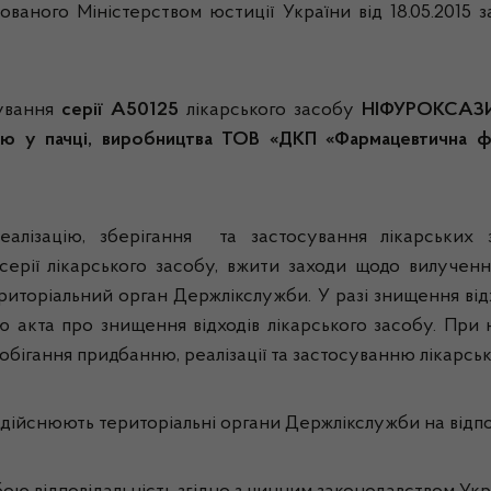
ованого Міністерством юстиції України від 18.05.2015 
сування
серії А50125
лікарського засобу
НІФУРОКСАЗИД,
ю у пачці, виробництва ТОВ «ДКП «Фармацевтична фа
еалізацію, зберігання та застосування лікарських з
серії лікарського засобу, вжити заходи щодо вилучен
иторіальний орган Держлікслужби. У разі знищення ві
 акта про знищення відходів лікарського засобу. При 
бігання придбанню, реалізації та застосуванню лікарськ
ійснюють територіальні органи Держлікслужби на відпов