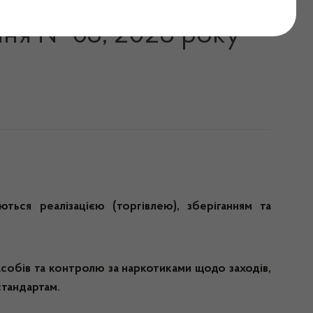
ролю за наркотиками у
ння № 03, 2026 року
ються реалізацією (торгівлею), зберіганням та
собів та контролю за наркотиками щодо заходів,
стандартам.