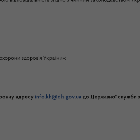
ю відповідальність згідно з чинним законодавством Укр
хорони здоров’я України»;
тронну адресу
info.kh@dls.gov.ua
до Державної служби з 