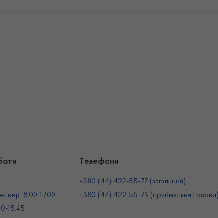
боти
Телефони
+380 (44) 422-55-77 (загальний)
етвер: 8.00-17.00
+380 (44) 422-55-73 (приймальня Голови
00-15.45