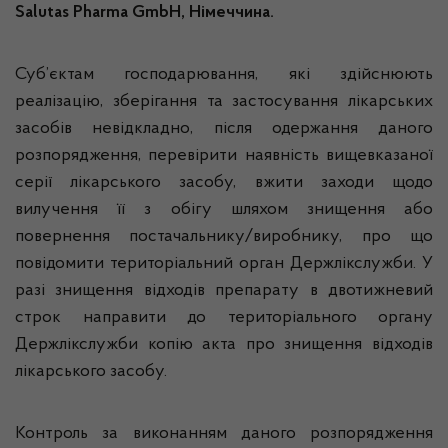
Salutas Pharma GmbH, Німеччина.
Суб’єктам господарювання, які здійснюють
реалізацію, зберігання та застосування лікарських
засобів невідкладно, після одержання даного
розпорядження, перевірити наявність вищевказаної
серії лікарського засобу, вжити заходи щодо
вилучення її з обігу шляхом знищення або
повернення постачальнику/виробнику, про що
повідомити територіальний орган Держлікслужби. У
разі знищення відходів препарату в двотижневий
строк направити до територіального органу
Держлікслужби копію акта про знищення відходів
лікарського засобу.
Контроль за виконанням даного розпорядження