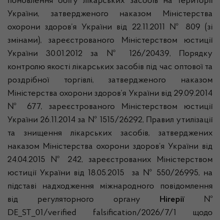
поновлення обігу лікарських засобів на території
України, затвердженого наказом Міністерства
охорони здоров’я України від 22.11.2011 № 809 (зі
змінами), зареєстрованого Міністерством юстиції
України 30.01.2012 за № 126/20439, Порядку
контролю якості лікарських засобів під час оптової та
роздрібної торгівлі, затвердженого наказом
Міністерства охорони здоров’я України від 29.09.2014
№ 677, зареєстрованого Міністерством юстиції
України 26.11.2014 за № 1515/26292, Правил утилізації
та знищення лікарських засобів, затверджених
наказом Міністерства охорони здоров’я України від
24.04.2015 № 242, зареєстрованих Міністерством
юстиції України від 18.05.2015 за № 550/26995, на
підставі надходження міжнародного повідомлення
від регуляторного органу
Нігерії
№
DE_ST_01/verified falsification/2026/7/1 щодо