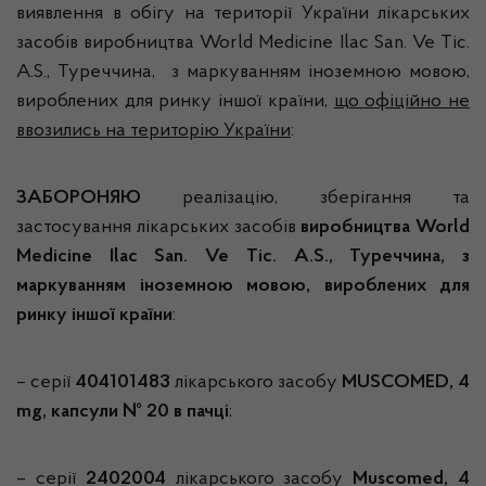
виявлення в обігу на території України лікарських
засобів виробництва World Medicine Ilac San. Ve Tic.
A.S., Туреччина, з маркуванням іноземною мовою,
вироблених для ринку іншої країни,
що офіційно не
ввозились на територію України
:
ЗАБОРОНЯЮ
реалізацію, зберігання та
застосування лікарських засобів
виробництва World
Medicine Ilac San. Ve Tic. A.S., Туреччина, з
маркуванням іноземною мовою,
вироблених для
ринку іншої країни
:
– серії
404101483
лікарського засобу
MUSCOMED, 4
mg, капсули № 20 в пачці
;
– серії
2402004
лікарського засобу
Muscomed
, 4