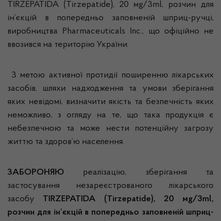
TIRZEPATIDA (Tirzepatide), 20 мg/3ml, розчин для
ін’єкцій в попередньо заповненій шприц-ручці,
виробництва Pharmaceuticals Inc., що офіційно не
ввозився на територію України.
З метою активної протидії поширенню лікарських
засобів, шляхи надходження та умови зберігання
яких невідомі, визначити якість та безпечність яких
неможливо, з огляду на те, що така продукція є
небезпечною та може нести потенційну загрозу
життю та здоров’ю населення.
ЗАБОРОНЯЮ
реалізацію, зберігання та
застосування незареєстрованого лікарського
засобу
TIRZEPATIDA
(Tirzepatide), 20 м
g
/3
ml
,
розчин для ін’єкцій в попередньо заповненій шприц-