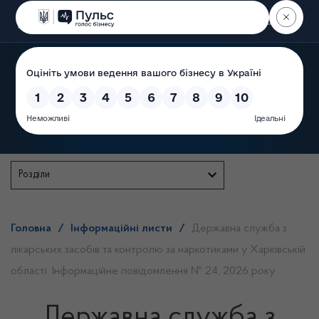
Пошук
Державна служба
Розділи
Головна
/
Інформаційні листи
/
Державна служба з
лікарських засобів та контролю за наркотиками у Харківській
області. Інформаційне повідомлення № 24, 2026 року
Державна служба з