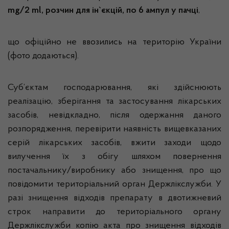
mg
/2
ml
, розчин для ін`єкцій, по 6 ампул у пачці
,
що офіційно не ввозились на територію України
(фото додаються).
Суб’єктам господарювання, які здійснюють
реалізацію, зберігання та застосування лікарських
засобів, невідкладно, після одержання даного
розпорядження, перевірити наявність вищевказаних
серій лікарських засобів, вжити заходи щодо
вилучення їх з обігу шляхом повернення
постачальнику/виробнику або знищення, про що
повідомити територіальний орган Держлікслужби. У
разі знищення відходів препарату в двотижневий
строк направити до територіального органу
Держлікслужби копію акта про знищення відходів