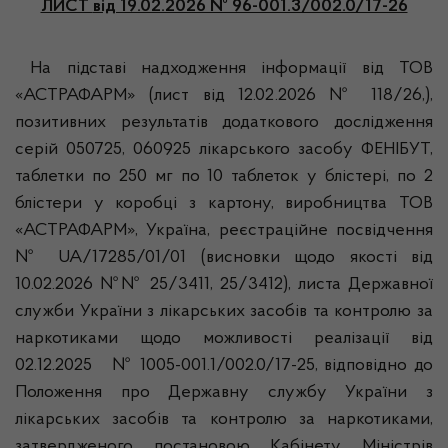
ЛИСТ
від 19.02.2026 № 96-001.3/002.0/17-26
На підставі надходження інформації від ТОВ
«АСТРАФАРМ» (лист від 12.02.2026 № 118/26,),
позитивних результатів додаткового дослідження
серій 050725, 060925 лікарського засобу ФЕНІБУТ,
таблетки по 250 мг по 10 таблеток у блістері, по 2
блістери у коробці з картону, виробництва ТОВ
«АСТРАФАРМ», Україна, реєстраційне посвідчення
№ UA/17285/01/01 (висновки щодо якості від
10.02.2026 №№ 25/3411, 25/3412), листа Державної
служби України з лікарських засобів та контролю за
наркотиками щодо можливості реалізації від
02.12.2025 № 1005-001.1/002.0/17-25, відповідно до
Положення про Державну службу України з
лікарських засобів та контролю за наркотиками,
затвердженого постановою Кабінету Міністрів