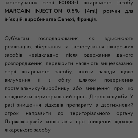
застосування серії
F0083-1
лікарського засобу
M
ARCAIN
INJECTION
0.5% (4ml), розчин для
ін’єкцій,
виробництва Cenexi, Франція.
Суб’єктам господарювання, які здійснюють
реалізацію, зберігання та застосування лікарських
засобів невідкладно, після одержання даного
розпорядження, перевірити наявність вищевказаної
серії лікарського засобу, вжити заходи щодо
вилучення її з обігу шляхом повернення
постачальнику/виробнику або знищення, про що
повідомити територіальний орган Держлікслужби. У
разі знищення відходів препарату в двотижневий
строк направити до територіального органу
Держлікслужби копію акта про знищення відходів
лікарського засобу.