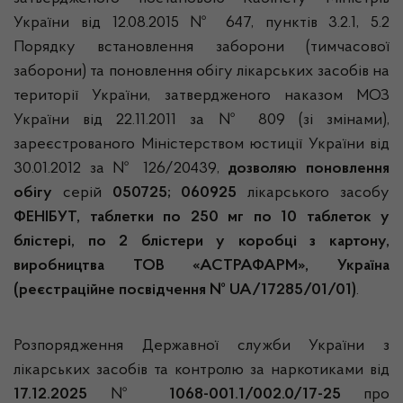
України від 12.08.2015 № 647, пунктів 3.2.1, 5.2
Порядку встановлення заборони (тимчасової
заборони) та поновлення обігу лікарських засобів на
території України, затвердженого наказом МОЗ
України від 22.11.2011 за № 809 (зі змінами),
зареєстрованого Міністерством юстиції України від
30.01.2012 за № 126/20439,
дозволяю поновлення
обігу
серій
050725; 060925
лікарського засобу
ФЕНІБУТ, таблетки по 250 мг по 10 таблеток у
блістері, по 2 блістери у коробці з картону,
виробництва ТОВ «АСТРАФАРМ», Україна
(реєстраційне посвідчення № UA/17285/01/01)
.
Розпорядження Державної служби України з
лікарських засобів та контролю за наркотиками від
17.12.2025
№
1068-001.1/002.0/17-25
про