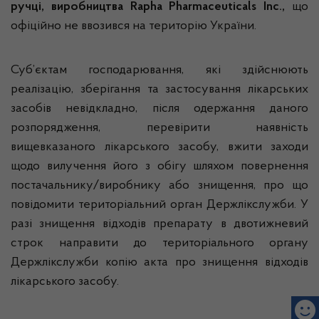
ручці, виробництва Rapha Pharmaceuticals Inc.,
що
офіційно не ввозився на територію України.
Суб’єктам господарювання, які здійснюють
реалізацію, зберігання та застосування лікарських
засобів невідкладно, після одержання даного
розпорядження, перевірити наявність
вищевказаного лікарського засобу, вжити заходи
щодо вилучення його з обігу шляхом повернення
постачальнику/виробнику або знищення, про що
повідомити територіальний орган Держлікслужби. У
разі знищення відходів препарату в двотижневий
строк направити до територіального органу
Держлікслужби копію акта про знищення відходів
лікарського засобу.